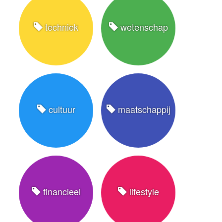
techniek
wetenschap
cultuur
maatschappij
financieel
lifestyle