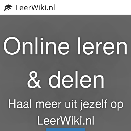
LeerWiki.nl
Toggl
navig
Online leren
& delen
Haal meer uit jezelf op
LeerWiki.nl