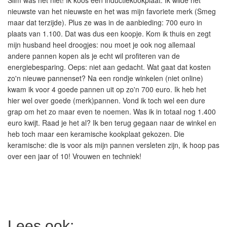
Slim was het niet! Ik koos een inductiekookplaat. Ik wilde het
nieuwste van het nieuwste en het was mijn favoriete merk (Smeg
maar dat terzijde). Plus ze was in de aanbieding: 700 euro in
plaats van 1.100. Dat was dus een koopje. Kom ik thuis en zegt
mijn husband heel droogjes: nou moet je ook nog allemaal
andere pannen kopen als je echt wil profiteren van de
energiebesparing. Oeps: niet aan gedacht. Wat gaat dat kosten
zo'n nieuwe pannenset? Na een rondje winkelen (niet online)
kwam ik voor 4 goede pannen uit op zo'n 700 euro. Ik heb het
hier wel over goede (merk)pannen. Vond ik toch wel een dure
grap om het zo maar even te noemen. Was ik in totaal nog 1.400
euro kwijt. Raad je het al? Ik ben terug gegaan naar de winkel en
heb toch maar een keramische kookplaat gekozen. Die
keramische: die is voor als mijn pannen versleten zijn, ik hoop pas
over een jaar of 10! Vrouwen en techniek!
Lees ook: