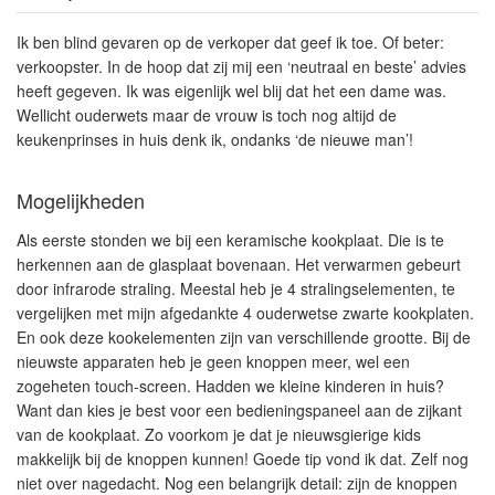
Ik ben blind gevaren op de verkoper dat geef ik toe. Of beter:
verkoopster. In de hoop dat zij mij een ‘neutraal en beste’ advies
heeft gegeven. Ik was eigenlijk wel blij dat het een dame was.
Wellicht ouderwets maar de vrouw is toch nog altijd de
keukenprinses in huis denk ik, ondanks ‘de nieuwe man’!
Mogelijkheden
Als eerste stonden we bij een
keramische kookplaat
. Die is te
herkennen aan de
glasplaat
bovenaan. Het verwarmen gebeurt
door
infrarode straling
. Meestal heb je 4 stralingselementen, te
vergelijken met mijn afgedankte 4 ouderwetse zwarte kookplaten.
En ook deze kookelementen zijn van verschillende grootte. Bij de
nieuwste apparaten heb je geen knoppen meer, wel een
zogeheten
touch-screen
. Hadden we kleine kinderen in huis?
Want dan kies je best voor een bedieningspaneel aan de
zijkant
van de kookplaat
. Zo voorkom je dat je nieuwsgierige kids
makkelijk bij de knoppen kunnen! Goede tip vond ik dat. Zelf nog
niet over nagedacht. Nog een belangrijk detail: zijn de knoppen