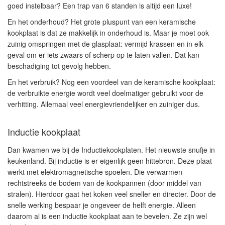
goed instelbaar? Een trap van 6 standen is altijd een luxe!
En het
onderhoud
? Het grote pluspunt van een keramische
kookplaat is dat ze makkelijk in onderhoud is. Maar je moet ook
zuinig omspringen met de glasplaat: vermijd krassen en in elk
geval om er iets zwaars of scherp op te laten vallen. Dat kan
beschadiging tot gevolg hebben.
En het
verbruik
? Nog een voordeel van de keramische kookplaat:
de verbruikte energie wordt veel doelmatiger gebruikt voor de
verhitting. Allemaal veel energievriendelijker en zuiniger dus.
Inductie kookplaat
Dan kwamen we bij de
Inductiekookplaten
. Het nieuwste snufje in
keukenland. Bij inductie is er eigenlijk
geen hittebron
. Deze plaat
werkt met elektromagnetische spoelen. Die verwarmen
rechtstreeks de bodem van de kookpannen (door middel van
stralen). Hierdoor gaat het koken veel
sneller en directer
. Door de
snelle werking bespaar je ongeveer de
helft energie
. Alleen
daarom al is een inductie kookplaat aan te bevelen. Ze zijn wel