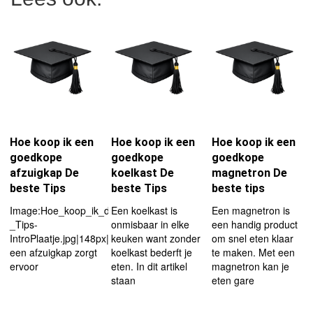
Hoe koop ik een
Hoe koop ik een
Hoe koop ik een
goedkope
goedkope
goedkope
afzuigkap De
koelkast De
magnetron De
beste Tips
beste Tips
beste tips
Image:Hoe_koop_ik_de_beste_afzuigkap_?
Een koelkast is
Een magnetron is
_Tips-
onmisbaar in elke
een handig product
IntroPlaatje.jpg|148px|left
keuken want zonder
om snel eten klaar
een afzuigkap zorgt
koelkast bederft je
te maken. Met een
ervoor
eten. In dit artikel
magnetron kan je
staan
eten gare