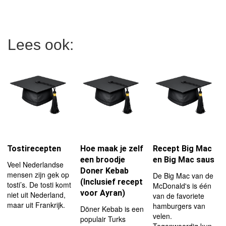
Lees ook:
Tostirecepten
Hoe maak je zelf
Recept Big Mac
een broodje
en Big Mac saus
Veel Nederlandse
Doner Kebab
mensen zijn gek op
De Big Mac van de
(Inclusief recept
tosti’s. De tosti komt
McDonald's is één
voor Ayran)
niet uit Nederland,
van de favoriete
maar uit Frankrijk.
hamburgers van
Döner Kebab is een
velen.
populair Turks