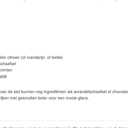
één citroen (of mandarijn, of beide)
chaafsel
krenten
pijs
 van de stol kunnen nog ingrediënten als amandelschaafsel of chocola
trijken met gesmolten boter voor een mooie glans.