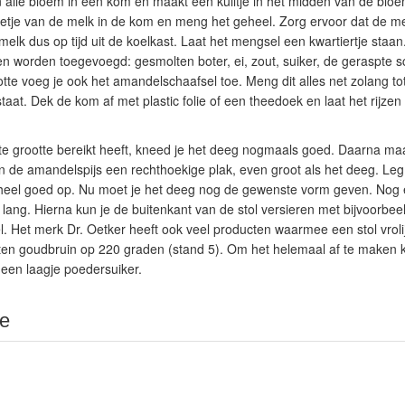
lle bloem in een kom en maakt een kuiltje in het midden van de bloem. I
eetje van de melk in de kom en meng het geheel. Zorg ervoor dat de me
lk dus op tijd uit de koelkast. Laat het mengsel een kwartiertje staan
n worden toegevoegd: gesmolten boter, ei, zout, suiker, de geraspte sc
otte voeg je ook het amandelschaafsel toe. Meng dit alles net zolang to
t. Dek de kom af met plastic folie of een theedoek en laat het rijzen 
e grootte bereikt heeft, kneed je het deeg nogmaals goed. Daarna maa
n de amandelspijs een rechthoekige plak, even groot als het deeg. Leg
eheel goed op. Nu moet je het deeg nog de gewenste vorm geven. Nog
n lang. Hierna kun je de buitenkant van de stol versieren met bijvoorbe
. Het merk Dr. Oetker heeft ook veel producten waarmee een stol vroli
ten goudbruin op 220 graden (stand 5). Om het helemaal af te maken k
 een laagje poedersuiker.
ie