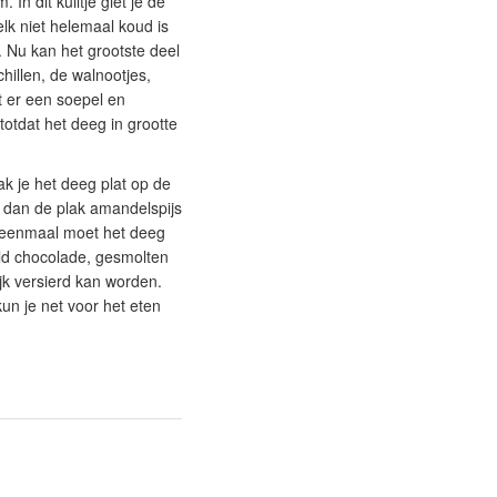
n dit kuiltje giet je de
lk niet helemaal koud is
. Nu kan het grootste deel
hillen, de walnootjes,
t er een soepel en
totdat het deeg in grootte
k je het deeg plat op de
 dan de plak amandelspijs
 eenmaal moet het deeg
eld chocolade, gesmolten
jk versierd kan worden.
un je net voor het eten