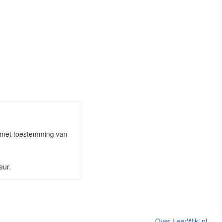
n met toestemming van
eur.
Over LeerWiki.nl