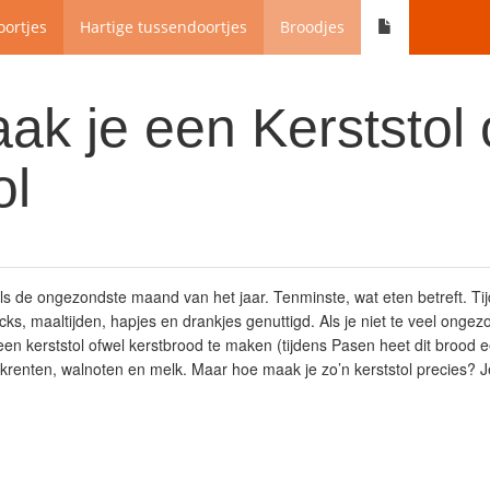
ortjes
Hartige tussendoortjes
Broodjes
k je een Kerststol 
ol
s de ongezondste maand van het jaar. Tenminste, wat eten betreft. Ti
s, maaltijden, hapjes en drankjes genuttigd. Als je niet te veel ongezo
een kerststol ofwel kerstbrood te maken (tijdens Pasen heet dit brood e
renten, walnoten en melk. Maar hoe maak je zo’n kerststol precies? Je l