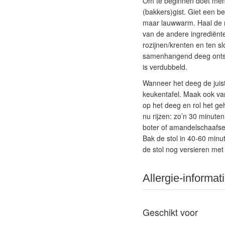
Om te beginnen doet men a
(bakkers)gist. Giet een b
maar lauwwarm. Haal de me
van de andere ingrediënte
rozijnen/krenten en ten sl
samenhangend deeg ontstaa
is verdubbeld.
Wanneer het deeg de juist
keukentafel. Maak ook va
op het deeg en rol het g
nu rijzen: zo’n 30 minute
boter of amandelschaafsel
Bak de stol in 40-60 minu
de stol nog versieren met
Allergie-informat
Geschikt voor