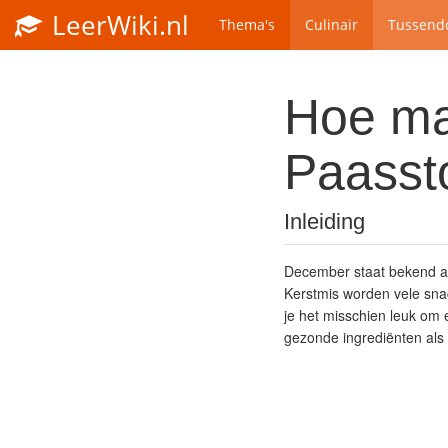
LeerWiki.nl
Thema's
Culinair
Tussendo
Hoe maa
Paasst
Inleiding
December staat bekend al
Kerstmis worden vele snack
je het misschien leuk om 
gezonde ingrediënten als k