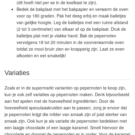
(dit hoeft niet per se in de koelkast te zijn).
Bedek de bakplaat met het bakpapier en verwarm de oven
voor op 180 graden. Pak het deeg erbij en maak balletjes
van gelijke hoogte. Leg de balletjes met een ruime afstand
(2 tot 3 centimeter) van elkaar af op de bakplaat. Druk de
balletjes plat met je vlakke hand. Bak de pepernoten
vervolgens 18 tot 20 minuten in de voorverwarmde oven
totdat ze mooi bruin zien en knapperig zijn. Laat ze even
afkoelen en eet smakelijk!
Variaties
Zoals er in de supermarkt varianten op pepernoten te koop zijn,
kun je ook zelf variaties op pepernoten maken. Denk bijvoorbeeld
aan het spelen met de hoeveelheid ingrediënten. Door de
hoeveelheid speculaaskruiden aan te passen, zorg je ervoor dat
je pepernoten krijgt die milder van smaak zijn of juist sterker van
smaak zijn. Ook kun je als variatie de pepernoten bedekken met
een laagje chocolade of een laagje karamel. Smelt hiervoor de
chocolade en dompel de pepernoten er in onder. Voor de karamel