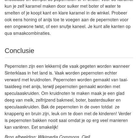
kun je zelf karamel maken door suiker met boter of water te
smelten of je koopt kant en klare karamel in de winkel. Probeer
ook eens honing of anijs toe te voegen aan de pepernoten voor
een ongewone twist, of een snufje kaneel. Je kunt alle kanten op
qua smaakcombinaties.
Conclusie
Pepernoten zijn een lekkernij die vaak gegeten worden wanneer
Sinterklaas in het land is. Vaak worden pepernoten echter
verward met kruidnoten. Pepernoten worden gemaakt van taai-
taaideeg met anijs, terwijl pepernoten gemaakt worden met
speculaaskruiden. Om kruidnoten te maken maak je een glad
deeg van melk, zelfrijzend bakmeel, boter, basterdsuiker en
speculaaskruiden. Bak de pepernoten in de oven totdat ze
knapperig en bruin zijn, leuk om te doen met de kinderen! Verder
is pepernoten bakken nooit saai omdat je op erg veel manieren
kan variëren. Eet smakelijk!
Bron afbeelding: Wikimedia Commons, Ciell