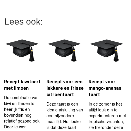
Lees ook:
Recept kiwitaart
Recept voor een
Recept voor
met limoen
lekkere en frisse
mango-ananas
citroentaart
taart
De combinatie van
kiwi en limoen is
Deze taart is een
In de zomer is het
heerlijk fris en
ideale afsluiting van
altijd leuk om te
bovendien nog
een bijzondere
experimenteren met
relatief gezond ook!
maaltijd. Het leuke
tropische vruchten,
Door te wer
is dat deze taart
zie hieronder deze