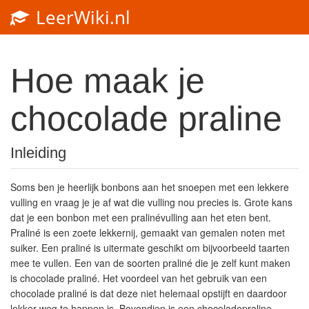
LeerWiki.nl
Toggl
navig
Hoe maak je
chocolade praline
Inleiding
Soms ben je heerlijk bonbons aan het snoepen met een lekkere
vulling en vraag je je af wat die vulling nou precies is. Grote kans
dat je een bonbon met een pralinévulling aan het eten bent.
Praliné is een zoete lekkernij, gemaakt van gemalen noten met
suiker. Een praliné is uitermate geschikt om bijvoorbeeld taarten
mee te vullen. Een van de soorten praliné die je zelf kunt maken
is chocolade praliné. Het voordeel van het gebruik van een
chocolade praliné is dat deze niet helemaal opstijft en daardoor
lekker weg te happen is. Bovendien is een chocoladepraline