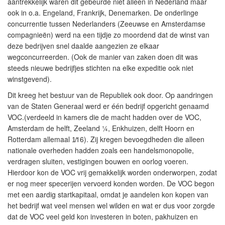
aantrekkelijk waren dit gebeurde niet alleen in Nederland maar
ook in o.a. Engeland, Frankrijk, Denemarken. De onderlinge
concurrentie tussen Nederlanders (Zeeuwse en Amsterdamse
compagnieën) werd na een tijdje zo moordend dat de winst van
deze bedrijven snel daalde aangezien ze elkaar
wegconcurreerden. (Ook de manier van zaken doen dit was
steeds nieuwe bedrijfjes stichten na elke expeditie ook niet
winstgevend).
Dit kreeg het bestuur van de Republiek ook door. Op aandringen
van de Staten Generaal werd er één bedrijf opgericht genaamd
VOC.(verdeeld in kamers die de macht hadden over de VOC,
Amsterdam de helft, Zeeland ¼, Enkhuizen, delft Hoorn en
Rotterdam allemaal 1̸16). Zij kregen bevoegdheden die alleen
nationale overheden hadden zoals een handelsmonopolie,
verdragen sluiten, vestigingen bouwen en oorlog voeren.
Hierdoor kon de VOC vrij gemakkelijk worden onderworpen, zodat
er nog meer specerijen vervoerd konden worden. De VOC begon
met een aardig startkapitaal, omdat je aandelen kon kopen van
het bedrijf wat veel mensen wel wilden en wat er dus voor zorgde
dat de VOC veel geld kon investeren in boten, pakhuizen en