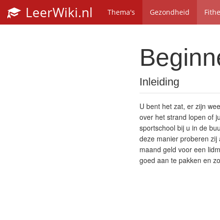
LeerWiki.nl
Thema's
Gezondheid
Fith
Beginne
Inleiding
U bent het zat, er zijn wee
over het strand lopen of j
sportschool bij u in de b
deze manier proberen zij a
maand geld voor een lidma
goed aan te pakken en zo 