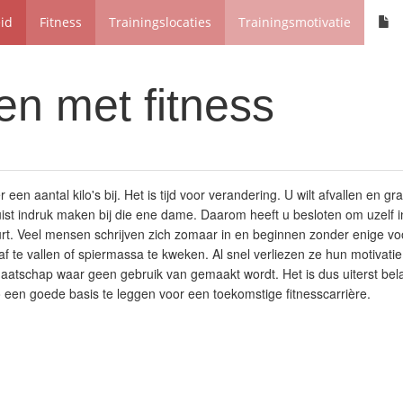
eid
Fitness
Trainingslocaties
Trainingsmotivatie
n met fitness
r een aantal kilo's bij. Het is tijd voor verandering. U wilt afvallen en g
uist indruk maken bij die ene dame. Daarom heeft u besloten om uzelf in
uurt. Veel mensen schrijven zich zomaar in en beginnen zonder enige vo
f te vallen of spiermassa te kweken. Al snel verliezen ze hun motivatie
atschap waar geen gebruik van gemaakt wordt. Het is dus uiterst bela
een goede basis te leggen voor een toekomstige fitnesscarrière.