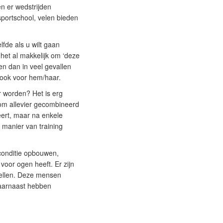
en er wedstrijden
sportschool, velen bieden
elfde als u wilt gaan
 het al makkelijk om ‘deze
men dan in veel gevallen
r ook voor hem/haar.
r worden? Het is erg
t om allevier gecombineerd
neert, maar na enkele
 manier van training
conditie opbouwen,
voor ogen heeft. Er zijn
tellen. Deze mensen
Daarnaast hebben