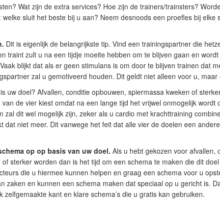
ten? Wat zijn de extra services? Hoe zijn de trainers/trainsters? Word
elke sluit het beste bij u aan? Neem desnoods een proefles bij elke 
n.
Dit is eigenlijk de belangrijkste tip. Vind een trainingspartner die hetz
en traint zult u na een tijdje moeite hebben om te blijven gaan en wordt
 Vaak blijkt dat als er geen stimulans is om door te blijven trainen dat 
ngspartner zal u gemotiveerd houden. Dit geldt niet alleen voor u, maa
is uw doel? Afvallen, conditie opbouwen, spiermassa kweken of sterke
n van de vier kiest omdat na een lange tijd het vrijwel onmogelijk word
n zal dit wel mogelijk zijn, zeker als u cardio met krachttraining combi
dat niet meer. Dit vanwege het feit dat alle vier de doelen een andere
sschema op op basis van uw doel.
Als u hebt gekozen voor afvallen, 
f sterker worden dan is het tijd om een schema te maken die dit doel 
ucteurs die u hiermee kunnen helpen en graag een schema voor u ops
n zaken en kunnen een schema maken dat speciaal op u gericht is. 
k zelfgemaakte kant en klare schema’s die u gratis kan gebruiken.