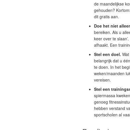
de maandelijkse kos
gehouden? Kortom: w
dit gratis aan.
Doe het niet allee
bereiken. Als u alle
keer over te slaan’.
afhaakt. Een traini
Stel een doel.
Wat 
belangrijk dat u éé
te doen. In het begi
weken/maanden lukt 
vereisen.
Stel een training
spiermassa kweken o
genoeg fitnessinst
hebben verstand va
sportscholen al vaa