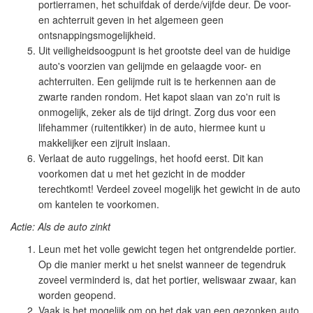
portierramen, het schuifdak of derde/vijfde deur. De voor-
en achterruit geven in het algemeen geen
ontsnappingsmogelijkheid.
Uit veiligheidsoogpunt is het grootste deel van de huidige
auto's voorzien van gelijmde en gelaagde voor- en
achterruiten. Een gelijmde ruit is te herkennen aan de
zwarte randen rondom. Het kapot slaan van zo'n ruit is
onmogelijk, zeker als de tijd dringt. Zorg dus voor een
lifehammer (ruitentikker) in de auto, hiermee kunt u
makkelijker een zijruit inslaan.
Verlaat de auto ruggelings, het hoofd eerst. Dit kan
voorkomen dat u met het gezicht in de modder
terechtkomt! Verdeel zoveel mogelijk het gewicht in de auto
om kantelen te voorkomen.
Actie: Als de auto zinkt
Leun met het volle gewicht tegen het ontgrendelde portier.
Op die manier merkt u het snelst wanneer de tegendruk
zoveel verminderd is, dat het portier, weliswaar zwaar, kan
worden geopend.
Vaak is het mogelijk om op het dak van een gezonken auto