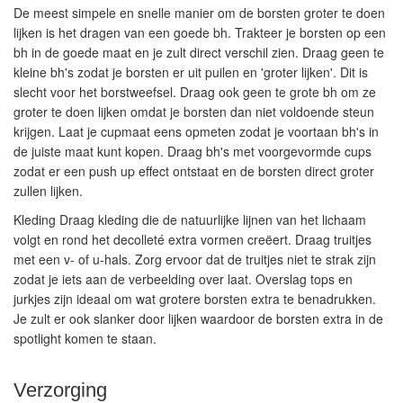
De meest simpele en snelle manier om de borsten groter te doen
lijken is het dragen van een goede bh. Trakteer je borsten op een
bh in de goede maat en je zult direct verschil zien. Draag geen te
kleine bh's zodat je borsten er uit puilen en 'groter lijken'. Dit is
slecht voor het borstweefsel. Draag ook geen te grote bh om ze
groter te doen lijken omdat je borsten dan niet voldoende steun
krijgen. Laat je cupmaat eens opmeten zodat je voortaan bh's in
de juiste maat kunt kopen. Draag bh's met voorgevormde cups
zodat er een push up effect ontstaat en de borsten direct groter
zullen lijken.
Kleding Draag kleding die de natuurlijke lijnen van het lichaam
volgt en rond het decolleté extra vormen creëert. Draag truitjes
met een v- of u-hals. Zorg ervoor dat de truitjes niet te strak zijn
zodat je iets aan de verbeelding over laat. Overslag tops en
jurkjes zijn ideaal om wat grotere borsten extra te benadrukken.
Je zult er ook slanker door lijken waardoor de borsten extra in de
spotlight komen te staan.
Verzorging