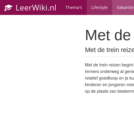
LeerWiki.nl
Thema's
Lifestyle
Vakantie
Met de 
Met de trein rei
Met de trein reizen begint
immers onderweg al geniete
relatief goedkoop en je k
kinderen en jongeren mees
op de plaats van bestemmi