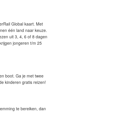
erRail Global kaart. Met
innen één land naar keuze.
ezen uit 3, 4, 6 of 8 dagen
krijgen jongeren t/m 25
 en boot. Ga je met twee
e kinderen gratis reizen!
stemming te bereiken, dan