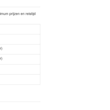
imum prijzen en reistijd
r)
r)