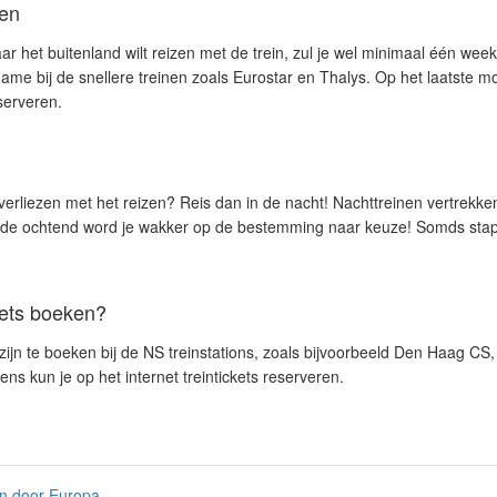
ren
ar het buitenland wilt reizen met de trein, zul je wel minimaal één week
me bij de snellere treinen zoals Eurostar en Thalys. Op het laatste m
serveren.
d verliezen met het reizen? Reis dan in de nacht! Nachttreinen vertrekke
n de ochtend word je wakker op de bestemming naar keuze! Somds stap j
kets boeken?
s zijn te boeken bij de NS treinstations, zoals bijvoorbeeld Den Haag 
s kun je op het internet treintickets reserveren.
in door Europa