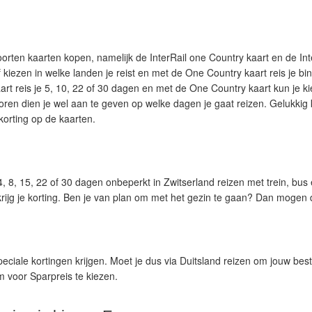
soorten kaarten kopen, namelijk de InterRail one Country kaart en de Int
f kiezen in welke landen je reist en met de One Country kaart reis je b
art reis je 5, 10, 22 of 30 dagen en met de One Country kaart kun je ki
oren dien je wel aan te geven op welke dagen je gaat reizen. Gelukkig 
 korting op de kaarten.
, 8, 15, 22 of 30 dagen onbeperkt in Zwitserland reizen met trein, bus
rijg je korting. Ben je van plan om met het gezin te gaan? Dan mogen d
peciale kortingen krijgen. Moet je dus via Duitsland reizen om jouw be
m voor Sparpreis te kiezen.