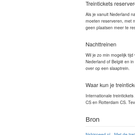
Treintickets reserve
Als je vanuit Nederland na
moeten reserveren, met na
geen plaatsen meer te re
Nachttreinen
Wil je zo min mogelijk tij
Nederland of België en i
over op een slaaptrein.
Waar kun je treintic
Internationale treinticket
CS en Rotterdam CS. Teven
Bron
Nshispeed.nl - Met de tre