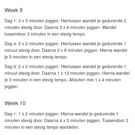
Week 9
Dag 1: 3 x 3 minuten joggen. Hiertussen wandel je gedurende 2
minuten stevig door. Daarna 3 x 6 minuten joggen. Wandel
tussendoor 3 minuten in een stevig tempo.
Dag 4: 2 x 2 minuten joggen. Hiertussen wandel je gedurende 1
minuut stevig door. Daarna 2 x 8 minuten joggen. Hierna wandel
je 3 minuten in een stevig tempo.
Dag 6: 2 x 2 minuten joggen. Hiertussen wandel je gedurende 1
minuut stevig door. Daarna 1 x 12 minuten joggen. Hierna wandel
je 3 minuten in een stevig tempo. Afsluiten met 1 x 4 minuten
joggen.
Week 10
Dag 1: 1 x 2 minuten joggen. Hierna wandel je gedurende 1
minuten stevig door. Daarna 4 x 5 minuten joggen. Tussendoor 2
minuten in een stevig tempo wandelen.