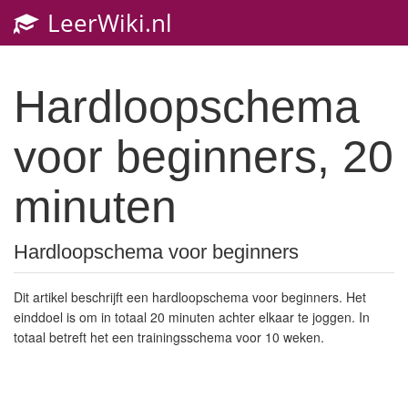
LeerWiki.nl
Toggl
navig
Hardloopschema
voor beginners, 20
minuten
Hardloopschema voor beginners
Dit artikel beschrijft een hardloopschema voor beginners. Het
einddoel is om in totaal 20 minuten achter elkaar te joggen. In
totaal betreft het een trainingsschema voor 10 weken.