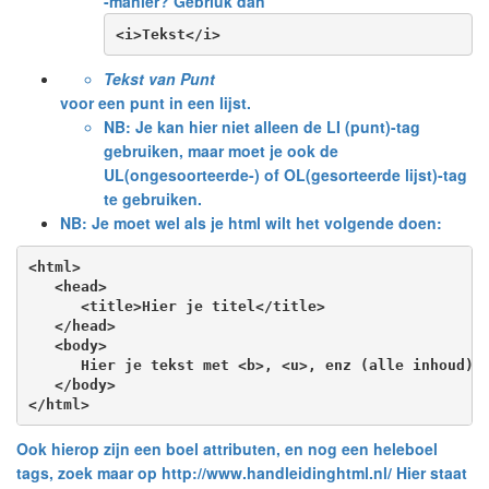
-manier? Gebriuk dan
<i>Tekst</i>
Tekst van Punt
voor een punt in een lijst.
NB: Je kan hier niet alleen de LI (punt)-tag
gebruiken, maar moet je ook de
UL(ongesoorteerde-) of OL(gesorteerde lijst)-tag
te gebruiken.
NB: Je moet wel als je html wilt het volgende doen:
<html>

   <head>

      <title>Hier je titel</title>

   </head>

   <body>

      Hier je tekst met <b>, <u>, enz (alle inhoud)

   </body>

Ook hierop zijn een boel attributen, en nog een heleboel
tags, zoek maar op http://www.handleidinghtml.nl/ Hier staat