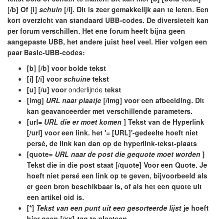
[/b] Of [i]
schuin
[/i]. Dit is zeer gemakkelijk aan te leren. Een
kort overzicht van standaard UBB-codes. De diversieteit kan
per forum verschillen. Het ene forum heeft bijna geen
aangepaste UBB, het andere juist heel veel. Hier volgen een
paar Basic-UBB-codes:
[b] [/b] voor
bolde
tekst
[i] [/i] voor
schuine
tekst
[u] [/u] voor
onderlijnde
tekst
[img]
URL naar plaatje
[/img] voor een afbeelding. Dit
kan geavanceerder met verschillende parameters.
[url=
URL die er moet komen
] Tekst van de Hyperlink
[/url] voor een link. het '= [URL]'-gedeelte hoeft niet
persé, de link kan dan op de hyperlink-tekst-plaats
[quote=
URL naar de post die gequote moet worden
]
Tekst die in die post staat [/quote] Voor een Quote. Je
hoeft niet persé een link op te geven, bijvoorbeeld als
er geen bron beschikbaar is, of als het een quote uit
een artikel oid is.
[*]
Tekst van een punt uit een gesorteerde lijst
je hoeft
hier geen [/xx]-tag te plaatsen