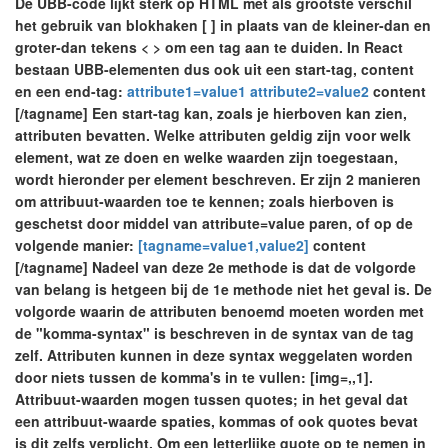
De UBB-code lijkt sterk op HTML met als grootste verschil
het gebruik van blokhaken [ ] in plaats van de kleiner-dan en
groter-dan tekens < > om een tag aan te duiden. In React
bestaan UBB-elementen dus ook uit een start-tag, content
en een end-tag:
attribute1=value1 attribute2=value2
content
[/tagname] Een start-tag kan, zoals je hierboven kan zien,
attributen bevatten. Welke attributen geldig zijn voor welk
element, wat ze doen en welke waarden zijn toegestaan,
wordt hieronder per element beschreven. Er zijn 2 manieren
om attribuut-waarden toe te kennen; zoals hierboven is
geschetst door middel van attribute=value paren, of op de
volgende manier:
[tagname=value1,value2]
content
[/tagname] Nadeel van deze 2e methode is dat de volgorde
van belang is hetgeen bij de 1e methode niet het geval is. De
volgorde waarin de attributen benoemd moeten worden met
de "komma-syntax" is beschreven in de syntax van de tag
zelf. Attributen kunnen in deze syntax weggelaten worden
door niets tussen de komma's in te vullen: [img=,,1].
Attribuut-waarden mogen tussen quotes; in het geval dat
een attribuut-waarde spaties, kommas of ook quotes bevat
is dit zelfs verplicht. Om een letterlijke quote op te nemen in