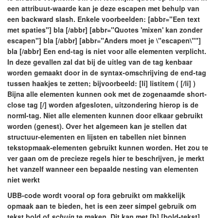
een attribuut-waarde kan je deze escapen met behulp van
een backward slash. Enkele voorbeelden: [abbr="Een text
met spaties"] bla [/abbr] [abbr="Quotes 'mixen' kan zonder
escapen"] bla [/abbr] [abbr="Anders moet je \"escapen\""]
bla [/abbr] Een end-tag is niet voor alle elementen verplicht.
In deze gevallen zal dat bij de uitleg van de tag kenbaar
worden gemaakt door in de syntax-omschrijving de end-tag
tussen haakjes te zetten; bijvoorbeeld: [li] listitem ( [/li] )
Bijna alle elementen kunnen ook met de zogenaamde short-
close tag [/] worden afgesloten, uitzondering hierop is de
norml-tag. Niet alle elementen kunnen door elkaar gebruikt
worden (genest). Over het algemeen kan je stellen dat
structuur-elementen en lijsten en tabellen niet binnen
tekstopmaak-elementen gebruikt kunnen worden. Het zou te
ver gaan om de precieze regels hier te beschrijven, je merkt
het vanzelf wanneer een bepaalde nesting van elementen
niet werkt
UBB-code wordt vooral op fora gebruikt om makkelijk
opmaak aan te bieden, het is een zeer simpel gebruik om
tekst
bold
of
schuin
te maken. Dit kan met [b]
[bold-tekst]