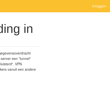
Inloggen
ing in
e gegevensoverdracht
server een "tunnel"
uisterd". VPN
rkers vanuit een andere