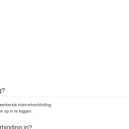
g?
erkende internetverbinding.
 op in te loggen.
rbinding in?