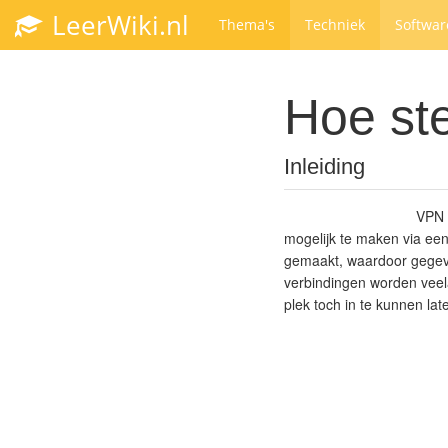
LeerWiki.nl
Thema's
Techniek
Softwar
Hoe ste
Inleiding
VPN s
mogelijk te maken via ee
gemaakt, waardoor gegev
verbindingen worden veel
plek toch in te kunnen la