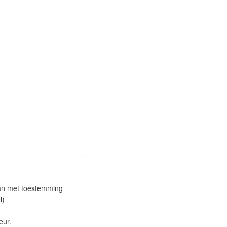
aan met toestemming
l)
eur.