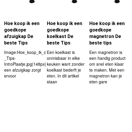
Hoe koop ik een
Hoe koop ik een
Hoe koop ik een
goedkope
goedkope
goedkope
afzuigkap De
koelkast De
magnetron De
beste Tips
beste Tips
beste tips
Image:Hoe_koop_ik_de_beste_afzuigkap_?
Een koelkast is
Een magnetron is
_Tips-
onmisbaar in elke
een handig product
IntroPlaatje.jpg|148px|left
keuken want zonder
om snel eten klaar
een afzuigkap zorgt
koelkast bederft je
te maken. Met een
ervoor
eten. In dit artikel
magnetron kan je
staan
eten gare