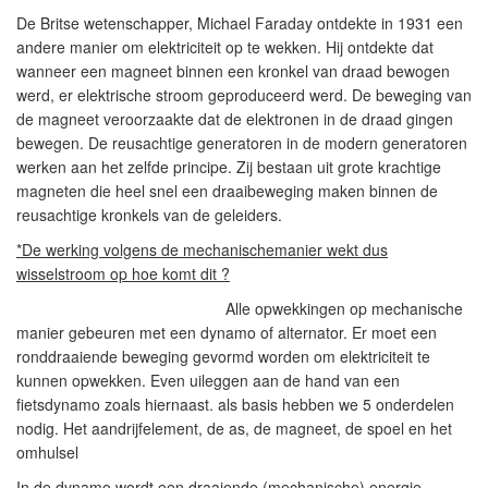
De Britse wetenschapper, Michael Faraday ontdekte in 1931 een
andere manier om elektriciteit op te wekken. Hij ontdekte dat
wanneer een magneet binnen een kronkel van draad bewogen
werd, er elektrische stroom geproduceerd werd. De beweging van
de magneet veroorzaakte dat de elektronen in de draad gingen
bewegen. De reusachtige generatoren in de modern generatoren
werken aan het zelfde principe. Zij bestaan uit grote krachtige
magneten die heel snel een draaibeweging maken binnen de
reusachtige kronkels van de geleiders.
*
De werking volgens de mechanischemanier wekt dus
wisselstroom op hoe komt dit ?
Alle opwekkingen op mechanische
manier gebeuren met een dynamo of alternator. Er moet een
ronddraaiende beweging gevormd worden om elektriciteit te
kunnen opwekken. Even uileggen aan de hand van een
fietsdynamo zoals hiernaast. als basis hebben we 5 onderdelen
nodig. Het aandrijfelement, de as, de magneet, de spoel en het
omhulsel
In de dynamo wordt een draaiende (mechanische) energie