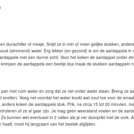
n
n dunschiller of mesje. Snijd ze in min of meer gelijke stukken, anders
koud (stromend) water. Erg lekker (en gezond) is om de aardappels in d
 aardappels met een dunne schil. Voor het koken de aardappel onder s
krimpen de aardappels een beetje dus maak de stukken aardappeln nie
 pan met ruim water en zorg dat ze net onder water staan. Breng ze 
t sneller). Voeg net voordat het water kookt wat zout toe voor de smaa
n, anders koken de aardappels stuk. Prik, na circa 15 tot 20 minuten, m
troleren of ze al gaar zijn. Je mag geen weerstand voelen en de aard
. Ze kunnen wel eventueel in 2 vallen als je ver doorprikt met de vork. 
 haalt, moet hij langzaam van het bestek afglijden.