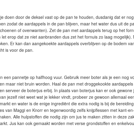
n je doen door de deksel vast op de pan te houden, dusdanig dat er nog 
n zodat de aardappels in de pan blijven, maar het water dus uit de p
hoenen of ovenwanten). Zet de pan met aardappels terug op het fornu
et erop dat ze niet aanbranden dus zet het fornuis zo laag mogelijk). N
koken. Er kan dan aangekoekte aardappels overblijven op de bodem van 
ht is voor de pan.
n een pannetje op halfhoog vuur. Gebruik meer boter als je een nog v
uisen maar niet bruin worden. Haal de pan met droggekookte aardappels 
 en serveer de boterjus erbij. In plaats van boterjus kan er ook gewon
 van jezelf niet weet wat je lekker vindt, probeer ze gewoon allemaal eens
rkt en water is de enige ingrediënt die extra nodig is bij de bereiding 
es van Maggi en Knorr en tegenwoordig zelfs knijpflessen met kant-en-
ken. Alle hulpstoffen die nodig zijn om jus te maken zitten in deze za
arkt. Jus kan ook gemaakt worden met verse grondstoffen en enkelvo