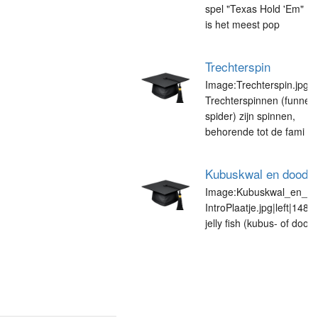
spel "Texas Hold 'Em"
is het meest pop
Trechterspin
Image:Trechterspin.jpg|
Trechterspinnen (funnel
spider) zijn spinnen,
behorende tot de fami
Kubuskwal en doods
Image:Kubuskwal_en_do
IntroPlaatje.jpg|left|148
jelly fish (kubus- of dood