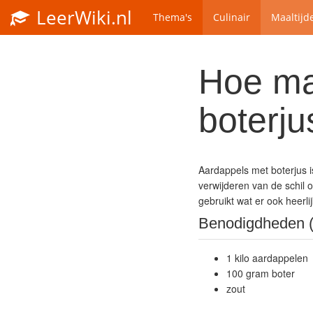
LeerWiki.nl
Thema's
Culinair
Maaltijd
Hoe ma
boterju
Aardappels met boterjus i
verwijderen van de schil
gebruikt wat er ook heerlij
Benodigdheden (
1 kilo aardappelen
100 gram boter
zout