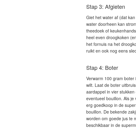
Stap 3: Afgieten
Giet het water af (dat ka
water doorheen kan strome
theedoek of keukenhandsc
heel even droogkoken (en l
het fornuis na het droog
ruikt en ook nog eens slec
Stap 4: Boter
Verwarm 100 gram boter i
wilt. Laat de boter uitbr
aardappel in vier stukken
eventueel bouillon. Als je
erg goedkoop in de superma
bouillon. De bekende zakj
worden om goede jus te ma
beschikbaar in de superm