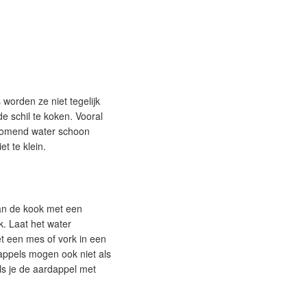
 worden ze niet tegelijk
e schil te koken. Vooral
tromend water schoon
t te klein.
aan de kook met een
k. Laat het water
et een mes of vork in een
appels mogen ook niet als
Als je de aardappel met