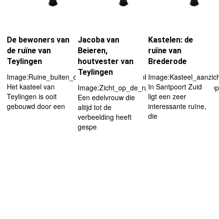
De bewoners van
Jacoba van
Kastelen: de
de ruïne van
Beieren,
ruïne van
Teylingen
houtvester van
Brederode
Teylingen
Image:Ruine_buiten_de_gracht.jpg|left|thumb|180px
Image:Kasteel_aanzich
Het kasteel van
In Santpoort Zuid
Image:Zicht_op_de_ruine.jpg|left|thumb|180p
Teylingen is ooit
ligt een zeer
Een edelvrouw die
gebouwd door een
interessante ruïne,
altijd tot de
die
verbeelding heeft
gespe