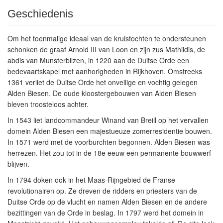
Geschiedenis
Om het toenmalige ideaal van de kruistochten te ondersteunen
schonken de graaf Arnold III van Loon en zijn zus Mathildis, de
abdis van Munsterbilzen, in 1220 aan de Duitse Orde een
bedevaartskapel met aanhorigheden in Rijkhoven. Omstreeks
1361 verliet de Duitse Orde het onveilige en vochtig gelegen
Alden Biesen. De oude kloostergebouwen van Alden Biesen
bleven troosteloos achter.
In 1543 liet landcommandeur Winand van Breill op het vervallen
domein Alden Biesen een majestueuze zomerresidentie bouwen.
In 1571 werd met de voorburchten begonnen. Alden Biesen was
herrezen. Het zou tot in de 18e eeuw een permanente bouwwerf
blijven.
In 1794 doken ook in het Maas-Rijngebied de Franse
revolutionairen op. Ze dreven de ridders en priesters van de
Duitse Orde op de vlucht en namen Alden Biesen en de andere
bezittingen van de Orde in beslag. In 1797 werd het domein in