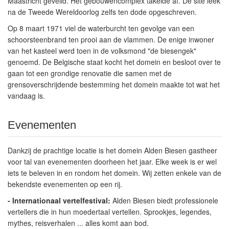
Maastricht geveild. Het gebouwencomplex takelde af. De site leek
na de Tweede Wereldoorlog zelfs ten dode opgeschreven.
Op 8 maart 1971 viel de waterburcht ten gevolge van een
schoorsteenbrand ten prooi aan de vlammen. De enige inwoner
van het kasteel werd toen in de volksmond "de biesengek"
genoemd. De Belgische staat kocht het domein en besloot over te
gaan tot een grondige renovatie die samen met de
grensoverschrijdende bestemming het domein maakte tot wat het
vandaag is.
Evenementen
Dankzij de prachtige locatie is het domein Alden Biesen gastheer
voor tal van evenementen doorheen het jaar. Elke week is er wel
iets te beleven in en rondom het domein. Wij zetten enkele van de
bekendste evenementen op een rij.
- Internationaal vertelfestival:
Alden Biesen biedt professionele
vertellers die in hun moedertaal vertellen. Sprookjes, legendes,
mythes, reisverhalen ... alles komt aan bod.