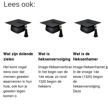
Lees ook:
Wat zijn dolende
Wat is
Wat is de
zielen
heksenvervolging
Heksenhamer
Het komt nogal
Image:Heksenverbranding_2.jpg|left|180px
Image:Heksenhamer.jp
eens voor dat
In het begin van de
In de vroege 14e
mensen geesten
14e eeuw, zo rond
eeuw (1320) begon
waarnemen in hun
1320 begon de
de
huis, ook kun je
heksenv
heksenvervolging.
geesten tegen
Deze
komen o