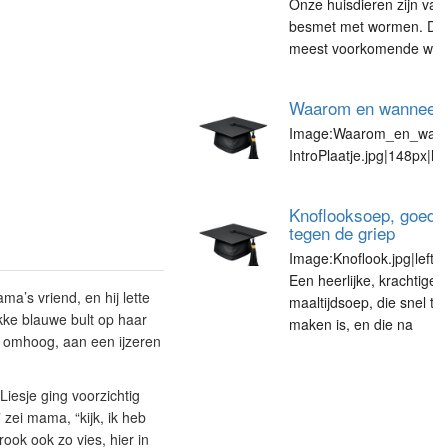
Onze huisdieren zijn vaa
besmet met wormen. De
meest voorkomende wo
Waarom en wanneer va
Image:Waarom_en_wannee
IntroPlaatje.jpg|148px|lef
Knoflooksoep, goed
tegen de griep
Image:Knoflook.jpg|left|
Een heerlijke, krachtige
ma’s vriend, en hij lette
maaltijdsoep, die snel te
kke blauwe bult op haar
maken is, en die na
 omhoog, aan een ijzeren
 Liesje ging voorzichtig
 zei mama, “kijk, ik heb
ook ook zo vies, hier in