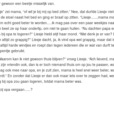
r gewoon een beetje misselijk van.
e” zei mama, “of wil je bij mij op bed zitten.” Nee, dat durfde Liesje 
 de stoel naast het bed en ging er braaf op zitten. “Liesje.......mama mo
om echt goed beter te worden.....ik mag pas over een paar weekjes naar
n beet ze op haar onderlip, om niet te gaan huilen. “Nu dachten papa en
ij opa te logeren?” Liesje hield stijf haar mond. “Wat denk je er van? Li
h altijd zo grappig?” Liesje dacht, ja, ik vind opa wel grappig, maar dat 
aat altijd harde windjes en roept dan tegen iedereen die er wat van durft
eperdje gebruikt.
Waarom kan ik niet gewoon thuis blijven?” vroeg Liesje. “Ach lieverd, 
ijn vriendin ook, dan is er toch niemand thuis om op jou te passen, wa
ag ook mee naar opa, en je zult zien, mama is heel snel weer beter, w
dt.” En zonder dat Liesje er dan ook maar iets over te zeggen had, we
 bij opa zou gaan logeren, totdat mama beter was.
bij opa vergaan......?