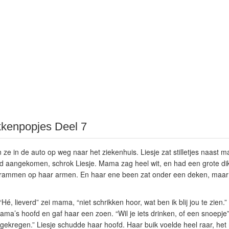
kkenpopjes Deel 7
n ze in de auto op weg naar het ziekenhuis. Liesje zat stilletjes naast ma
d aangekomen, schrok Liesje. Mama zag heel wit, en had een grote di
schrammen op haar armen. En haar ene been zat onder een deken, maar
“Hé, lieverd” zei mama, “niet schrikken hoor, wat ben ik blij jou te zien.”
ama’s hoofd en gaf haar een zoen. “Wil je iets drinken, of een snoepje”
gekregen.” Liesje schudde haar hoofd. Haar buik voelde heel raar, het r