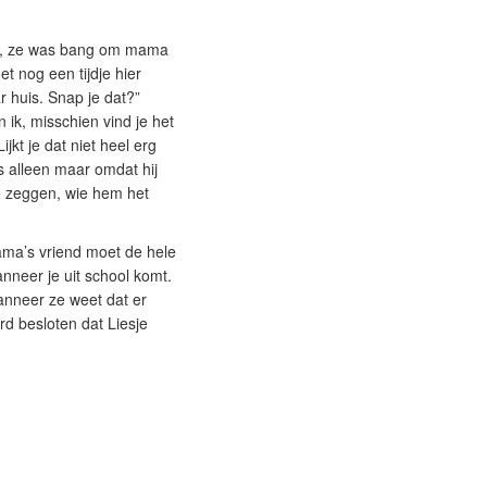
niet, ze was bang om mama
et nog een tijdje hier
 huis. Snap je dat?”
 ik, misschien vind je het
jkt je dat niet heel erg
is alleen maar omdat hij
 te zeggen, wie hem het
mama’s vriend moet de hele
nneer je uit school komt.
anneer ze weet dat er
rd besloten dat Liesje