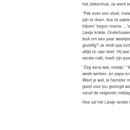
het ziekenhuis, ze werd e
“Pak even een stoel, meisj
pijn te doen, dus ze pakte
blijven” begon mama.....”
Liesje knikte. Ondertusse
leuk om een paar weekjes b
gezellig? Je vindt opa toc
altijd zo raar doet. Hij l
eerste ruikt, heeft zijn po
“Zeg eens wat, meisje.” “
week werken, en papa en z
Weet je wat, je hamster m
goed voor jou gezorgd wor
vanaf de volgende middag
Hoe zal het Liesje verder 