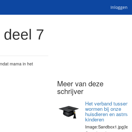
Inloggen
 deel 7
 omdat mama in het
Meer van deze
schrijver
Het verband tussen
wormen bij onze
huisdieren en astma b
kinderen
Image:Sandbox1.jpg|left