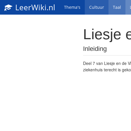
LeerWiki.nl
Thema's
Cultuur
Taal
Liesje 
Inleiding
Deel 7 van Liesje en de V
ziekenhuis terecht is gek