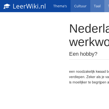
LeerWiki.nl
Thema's
Cultuur
Taal
Nederl
werkwo
Een hobby?
een noodzakelijk kwaad be
verdiepen. Zeker als je 
is moeilijker te begrijpe