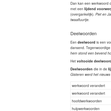
Dan kan een werkwoord 
met een
lijdend voorwer
(overgankelijk).
Piet en J
twaalfuurtje.
Deelwoorden
Een
deelwoord
is een vo
dansend. Tegenwoordige d
hem stond een bevend h
Het
voltooide deelwoor
Deelwoorden
die in de
l
Gisteren werd het nieuw
werkwoord verandert
werkwoord verandert
hoofdwerkwoorden
hulpwerkwoorden