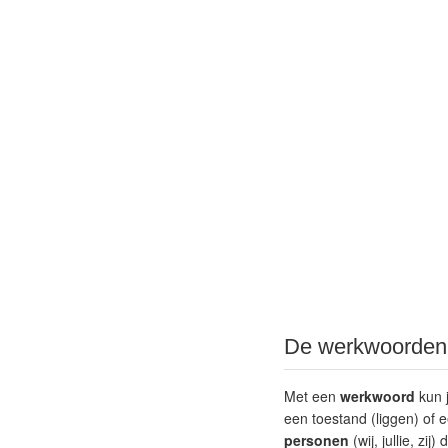
De werkwoorden,
Met een
werkwoord
kun j
een toestand (liggen) of 
personen
(wij, jullie, zi