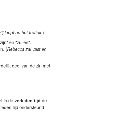
Zij loopt op het trottoir.
)
ijn" en "zullen".
n. (
Rebecca zal vast en
elijk deel van de zin met
rt in de
verleden tijd
de
rleden tijd ondersteund