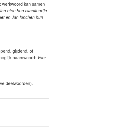
ijk werkwoord kan samen
Jan eten hun twaalfuurtje
iet en Jan lunchen hun
opend, glijdend, of
voeglijk naamwoord:
Voor
ve deelwoorden).