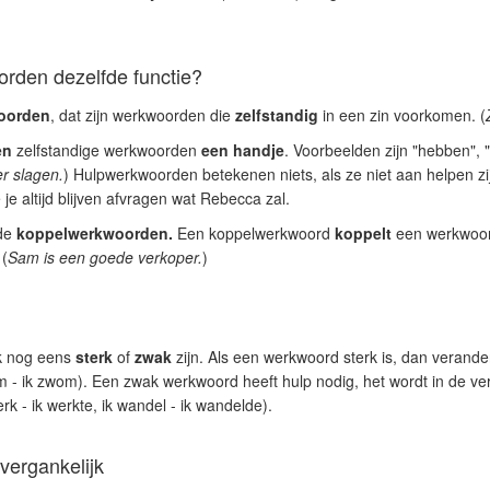
rden dezelfde functie?
oorden
, dat zijn werkwoorden die
zelfstandig
in een zin voorkomen. (
en
zelfstandige werkwoorden
een handje
. Voorbeelden zijn "hebben", "z
r slagen.
) Hulpwerkwoorden betekenen niets, als ze niet aan helpen zij
e je altijd blijven afvragen wat Rebecca zal.
de
koppelwerkwoorden.
Een koppelwerkwoord
koppelt
een werkwoord
 (
Sam is een goede verkoper.
)
k nog eens
sterk
of
zwak
zijn. Als een werkwoord sterk is, dan verande
em - ik zwom). Een zwak werkwoord heeft hulp nodig, het wordt in de ve
rk - ik werkte, ik wandel - ik wandelde).
vergankelijk