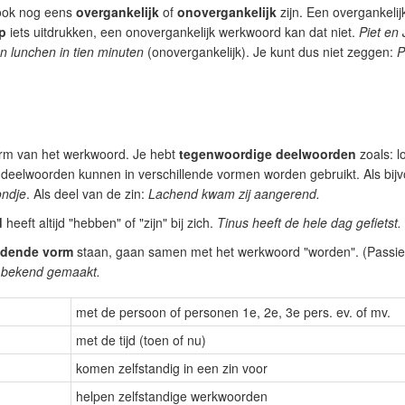
ook nog eens
overgankelijk
of
onovergankelijk
zijn. Een overgankel
p
iets uitdrukken, een onovergankelijk werkwoord kan dat niet.
Piet en 
an lunchen in tien minuten
(onovergankelijk). Je kunt dus niet zeggen:
P
rm van het werkwoord. Je hebt
tegenwoordige deelwoorden
zoals: l
eelwoorden kunnen in verschillende vormen worden gebruikt. Als bij
ondje
. Als deel van de zin:
Lachend kwam zij aangerend.
d
heeft altijd "hebben" of "zijn" bij zich.
Tinus heeft de hele dag gefietst.
ijdende vorm
staan, gaan samen met het werkwoord "worden". (Passie
s bekend gemaakt.
met de persoon of personen 1e, 2e, 3e pers. ev. of mv.
met de tijd (toen of nu)
komen zelfstandig in een zin voor
helpen zelfstandige werkwoorden