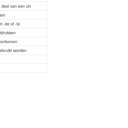
 deel van een zin
tam
 -de of -te
itdrukken
 voorkomen
gebruikt worden