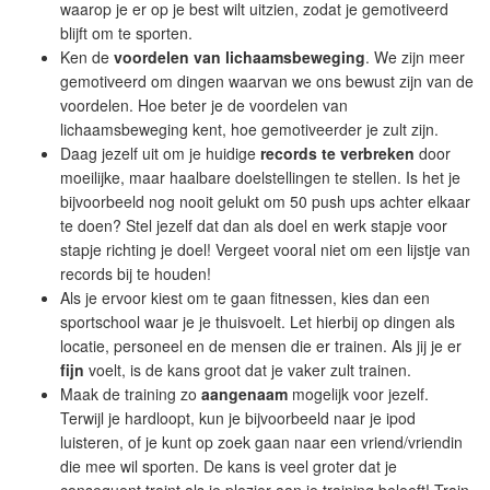
waarop je er op je best wilt uitzien, zodat je gemotiveerd
blijft om te sporten.
Ken de
voordelen van lichaamsbeweging
. We zijn meer
gemotiveerd om dingen waarvan we ons bewust zijn van de
voordelen. Hoe beter je de voordelen van
lichaamsbeweging kent, hoe gemotiveerder je zult zijn.
Daag jezelf uit om je huidige
records te verbreken
door
moeilijke, maar haalbare doelstellingen te stellen. Is het je
bijvoorbeeld nog nooit gelukt om 50 push ups achter elkaar
te doen? Stel jezelf dat dan als doel en werk stapje voor
stapje richting je doel! Vergeet vooral niet om een lijstje van
records bij te houden!
Als je ervoor kiest om te gaan fitnessen, kies dan een
sportschool waar je je thuisvoelt. Let hierbij op dingen als
locatie, personeel en de mensen die er trainen. Als jij je er
fijn
voelt, is de kans groot dat je vaker zult trainen.
Maak de training zo
aangenaam
mogelijk voor jezelf.
Terwijl je hardloopt, kun je bijvoorbeeld naar je ipod
luisteren, of je kunt op zoek gaan naar een vriend/vriendin
die mee wil sporten. De kans is veel groter dat je