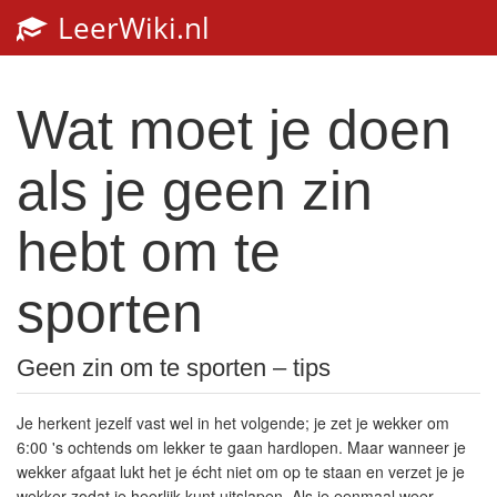
LeerWiki.nl
Toggl
navig
Wat moet je doen
als je geen zin
hebt om te
sporten
Geen zin om te sporten – tips
Je herkent jezelf vast wel in het volgende; je zet je wekker om
6:00 's ochtends om lekker te gaan hardlopen. Maar wanneer je
wekker afgaat lukt het je écht niet om op te staan en verzet je je
wekker zodat je heerlijk kunt uitslapen. Als je eenmaal weer