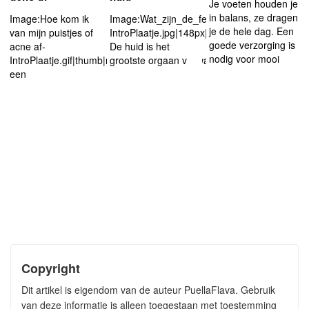
Je voeten houden je
in balans, ze dragen
Image:Hoe kom ik
Image:Wat_zijn_de_feiten_over_de_huid-
je de hele dag. Een
van mijn puistjes of
IntroPlaatje.jpg|148px|left
goede verzorging is
acne af-
De huid is het
nodig voor mooi
IntroPlaatje.gif|thumb|rightAcne...puistjes...wat
grootste orgaan v
een
Copyright
Dit artikel is eigendom van de auteur PuellaFlava. Gebruik
van deze informatie is alleen toegestaan met toestemming