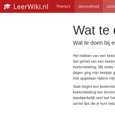
LeerWiki.nl
Thema's
Gezondheid
Lich
Wat te 
Wat te doen bij 
Het hebben van een keelon
last gehad van een keelon
keelontsteking. Mij restte
dagen ging mijn keelpijn ge
heb opgedaan tijdens mijn 
Vaak begint een keelontst
keelontsteking kan binnen
daadwerkelijk veel last heb
aantal tips die je kunt t