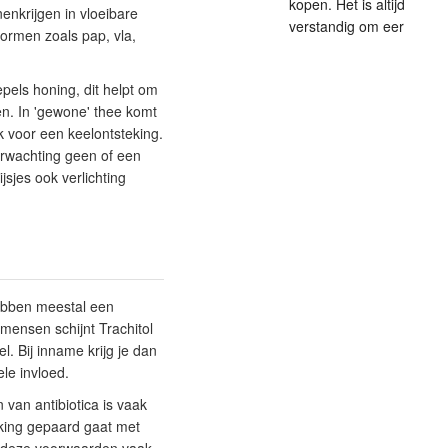
kopen. Het is altijd
enkrijgen in vloeibare
verstandig om eer
vormen zoals pap, vla,
pels honing, dit helpt om
ken. In 'gewone' thee komt
jk voor een keelontsteking.
erwachting geen of een
jsjes ook verlichting
hebben meestal een
mensen schijnt Trachitol
l. Bij inname krijg je dan
ele invloed.
n van antibiotica is vaak
eking gepaard gaat met