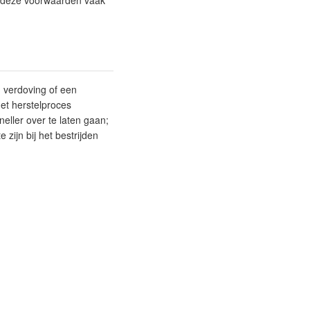
er deze voorwaarden vaak
n verdoving of een
het herstelproces
neller over te laten gaan;
zijn bij het bestrijden