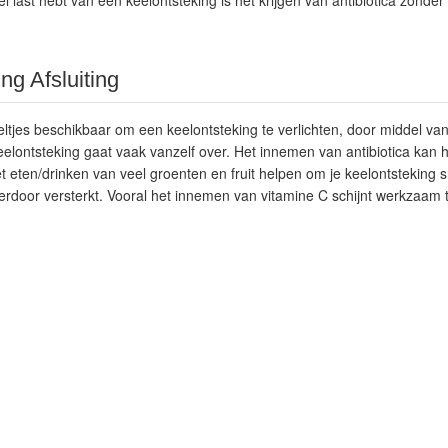
el last hebt van een keelontsteking is het krijgen van antibiotica zond
ng Afsluiting
deltjes beschikbaar om een keelontsteking te verlichten, door middel va
eelontsteking gaat vaak vanzelf over. Het innemen van antibiotica kan 
et eten/drinken van veel groenten en fruit helpen om je keelontsteking s
door versterkt. Vooral het innemen van vitamine C schijnt werkzaam te 