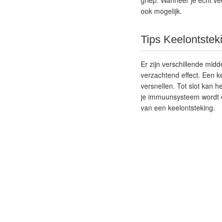
griep. Wanneer je echt ve
ook mogelijk.
Tips Keelontsteki
Er zijn verschillende mid
verzachtend effect. Een k
versnellen. Tot slot kan h
je immuunsysteem wordt er
van een keelontsteking.