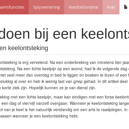
aamsfuncties
Spijsvertering
Voedselinname
Keel
doen bij een keelont
een keelontsteking
tsteking is erg vervelend. Na een onderbreking van minstens tien jaar
tsteking. Na een lichte keelpijn op een avond, had ik de volgende dag 
 niet veel meer dan overdag in bed te liggen en boeken te lezen of een fi
lukkig al over en heb ik weinig last van griep gehad. In dit artikel deel 
korte ziek zijn. Hopelijk kunnen ze je van dienst zijn.
eking met een lichte keelpijn, maar kan eindigen met een forse keelont
 een dag of vier/vijf vanzelf overgaan. Wanneer je keelontsteking lange
t van je keel is het natuurlijk verstandig om een arts te raadplegen. In 
oepassen wanneer je een keelontsteking hebt.