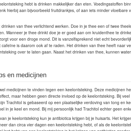
elontsteking hebt is drinken makkelijker dan eten. Voedingsstoffen binn
nk hierbij aan bijvoorbeeld fruitdrankjes, of aan iets minder vloeibare 
drinken van thee verlichtend werken. Doe in je thee een of twee theele
chten. Wanneer je thee drinkt doe je er goed aan om kruidenthee te drin
 zorgt voor een droge mond. Dit is vanzelfsprekend niet echt bevorderli
t cafeïne is daarom ook af te raden. Het drinken van thee heeft naar v
ntsteking over te laten gaan. Naast het drinken van thee, kunnen wateri
ips en medicijnen
n wel medicijnen te vinden tegen een keelontsteking. Deze medicijnen 
ffect, maar hebben geen directe invloed op de keelontsteking. Bij veel 
jn Trachitol is gebaseerd op een plaatselijke verdoving van tong en kee
el in je keel en mond. Bij mij persoonlijk had Trachitol echter geen enk
an je keelontsteking kun je antibiotica krijgen bij je huisarts. Het krijge
eer dan circa vier dagen een keelontsteking hebt, of als de keelontst