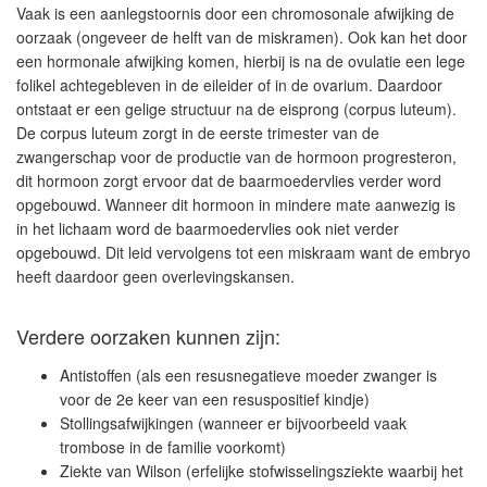
Vaak is een aanlegstoornis door een chromosonale afwijking de
oorzaak (ongeveer de helft van de miskramen). Ook kan het door
een hormonale afwijking komen, hierbij is na de ovulatie een lege
folikel achtegebleven in de eileider of in de ovarium. Daardoor
ontstaat er een gelige structuur na de eisprong (corpus luteum).
De corpus luteum zorgt in de eerste trimester van de
zwangerschap voor de productie van de hormoon progresteron,
dit hormoon zorgt ervoor dat de baarmoedervlies verder word
opgebouwd. Wanneer dit hormoon in mindere mate aanwezig is
in het lichaam word de baarmoedervlies ook niet verder
opgebouwd. Dit leid vervolgens tot een miskraam want de embryo
heeft daardoor geen overlevingskansen.
Verdere oorzaken kunnen zijn:
Antistoffen (als een resusnegatieve moeder zwanger is
voor de 2e keer van een resuspositief kindje)
Stollingsafwijkingen (wanneer er bijvoorbeeld vaak
trombose in de familie voorkomt)
Ziekte van Wilson (erfelijke stofwisselingsziekte waarbij het