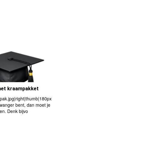
 het kraampakket
ak.jpg|right|thumb|180px
wanger bent, dan moet je
en. Denk bijvo