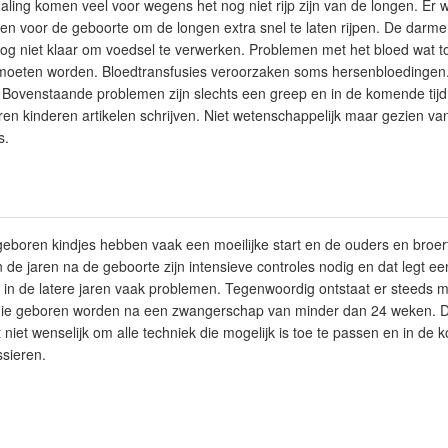
ng komen veel voor wegens het nog niet rijp zijn van de longen. Er w
n voor de geboorte om de longen extra snel te laten rijpen. De darmen
nog niet klaar om voedsel te verwerken. Problemen met het bloed wat to
 moeten worden. Bloedtransfusies veroorzaken soms hersenbloedinge
. Bovenstaande problemen zijn slechts een greep en in de komende tijd 
en kinderen artikelen schrijven. Niet wetenschappelijk maar gezien van
s.
geboren kindjes hebben vaak een moeilijke start en de ouders en broer
 de jaren na de geboorte zijn intensieve controles nodig en dat legt ee
 er in de latere jaren vaak problemen. Tegenwoordig ontstaat er steeds 
die geboren worden na een zwangerschap van minder dan 24 weken. D
 niet wenselijk om alle techniek die mogelijk is toe te passen en in de
ssieren.