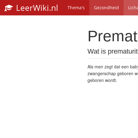
LeerWiki.nl
Thema's
Gezondheid
Lich
Premat
Wat is prematurit
Als men zegt dat een bab
zwangerschap geboren wo
geboren wordt.