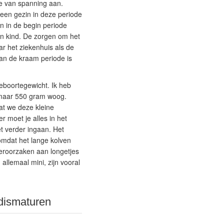
de van spanning aan.
een gezin in deze periode
 in de begin periode
 en kind. De zorgen om het
ar het ziekenhuis als de
van de kraam periode is
geboortegewicht. Ik heb
 maar 550 gram woog.
at we deze kleine
 moet je alles in het
et verder ingaan. Het
omdat het lange kolven
veroorzaken aan longetjes
allemaal mini, zijn vooral
dismaturen