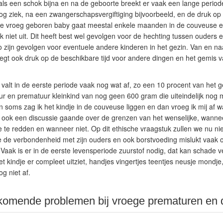
als een schok bijna en na de geboorte breekt er vaak een lange perio
g ziek, na een zwangerschapsvergiftiging bijvoorbeeld, en de druk op 
te vroeg geboren baby gaat meestal enkele maanden in de couveuse en
k niet uit. Dit heeft best wel gevolgen voor de hechting tussen ouders
o zijn gevolgen voor eventuele andere kinderen in het gezin. Van en na
egt ook druk op de beschikbare tijd voor andere dingen en het gemis 
 valt in de eerste periode vaak nog wat af, zo een 10 procent van het 
ur en prematuur kleinkind van nog geen 600 gram die uiteindelijk nog
n soms zag ik het kindje in de couveuse liggen en dan vroeg ik mij af w
 ook een discussie gaande over de grenzen van het wenselijke, wanneer
e te redden en wanneer niet. Op dit ethische vraagstuk zullen we nu ni
e de verbondenheid met zijn ouders en ook borstvoeding mislukt vaak 
. Vaak is er in de eerste levensperiode zuurstof nodig, dat kan schade 
 kindje er compleet uitziet, handjes vingertjes teentjes neusje mondje, 
g niet af.
komende problemen bij vroege prematuren en 