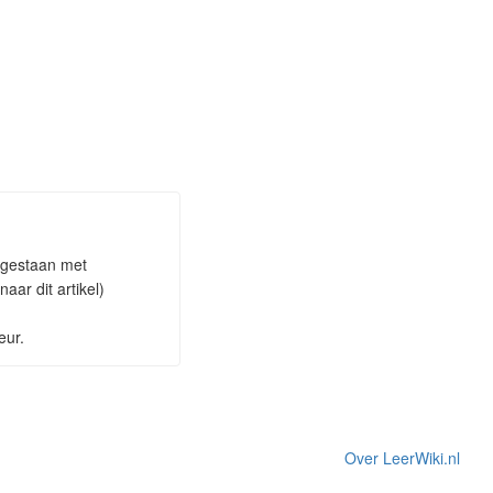
oegestaan met
ar dit artikel)
eur.
Over LeerWiki.nl