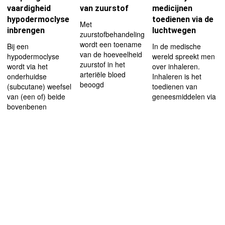
vaardigheid
van zuurstof
medicijnen
hypodermoclyse
toedienen via de
Met
inbrengen
luchtwegen
zuurstofbehandeling
wordt een toename
Bij een
In de medische
van de hoeveelheid
hypodermoclyse
wereld spreekt men
zuurstof in het
wordt via het
over inhaleren.
arteriële bloed
onderhuidse
Inhaleren is het
beoogd
(subcutane) weefsel
toedienen van
van (een of) beide
geneesmiddelen via
bovenbenen