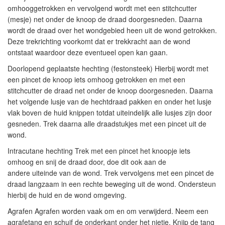
omhooggetrokken en vervolgend wordt met een stitchcutter
(mesje) net onder de knoop de draad doorgesneden. Daarna
wordt de draad over het wondgebied heen uit de wond getrokken.
Deze trekrichting voorkomt dat er trekkracht aan de wond
ontstaat waardoor deze eventueel open kan gaan.
Doorlopend geplaatste hechting (festonsteek)
Hierbij wordt met
een pincet de knoop iets omhoog getrokken en met een
stitchcutter de draad net onder de knoop doorgesneden. Daarna
het volgende lusje van de hechtdraad pakken en onder het lusje
vlak boven de huid knippen totdat uiteindelijk alle lusjes zijn door
gesneden. Trek daarna alle draadstukjes met een pincet uit de
wond.
Intracutane hechting
Trek met een pincet het knoopje iets
omhoog en snij de draad door, doe dit ook aan de
andere uiteinde van de wond. Trek vervolgens met een pincet de
draad langzaam in een rechte beweging uit de wond. Ondersteun
hierbij de huid en de wond omgeving.
Agrafen
Agrafen worden vaak om en om verwijderd. Neem een
agrafetang en schuif de onderkant onder het nietje. Knijp de tang