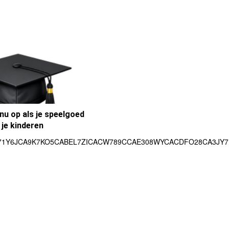
 nu op als je speelgoed
 je kinderen
1Y6JCA9K7KO5CABEL7ZICACW789CCAE308WYCACDFO28CA3JY