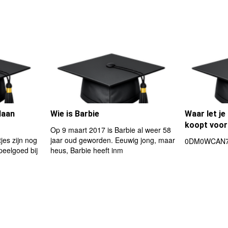
daan
Wie is Barbie
Waar let je
koopt voor
Op 9 maart 2017 is Barbie al weer 58
jes zijn nog
jaar oud geworden. Eeuwig jong, maar
0DM0WCAN7
peelgoed bij
heus, Barbie heeft inm