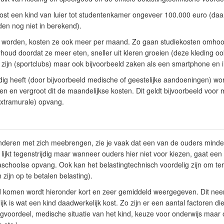
kost een kind van luier tot studentenkamer ongeveer 100.000 euro (daar
en nog niet in berekend).
 worden, kosten ze ook meer per maand. Zo gaan studiekosten omho
houd doordat ze meer eten, sneller uit kleren groeien (deze kleding oo
zijn (sportclubs) maar ook bijvoorbeeld zaken als een smartphone en i
dig heeft (door bijvoorbeeld medische of geestelijke aandoeningen) wordt 
n en vergroot dit de maandelijkse kosten. Dit geldt bijvoorbeeld voor
(extramurale) opvang.
nderen met zich meebrengen, zie je vaak dat een van de ouders minde
 lijkt tegenstrijdig maar wanneer ouders hier niet voor kiezen, gaat ee
schoolse opvang. Ook kan het belastingtechnisch voordelig zijn om te
 zijn op te betalen belasting).
d komen wordt hieronder kort en zeer gemiddeld weergegeven. Dit neem
lijk is wat een kind daadwerkelijk kost. Zo zijn er een aantal factoren d
gvoordeel, medische situatie van het kind, keuze voor onderwijs maar