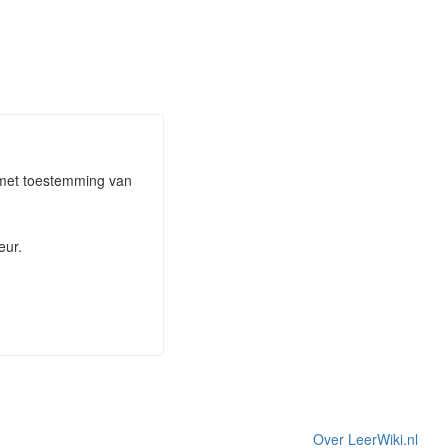
n met toestemming van
eur.
Over LeerWiki.nl