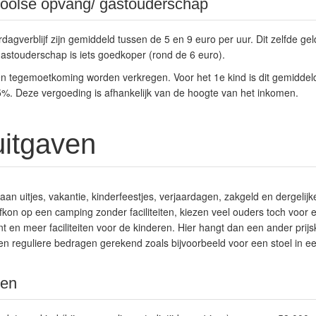
hoolse opvang/ gastouderschap
agverblijf zijn gemiddeld tussen de 5 en 9 euro per uur. Dit zelfde gel
astouderschap is iets goedkoper (rond de 6 euro).
en tegemoetkoming worden verkregen. Voor het 1e kind is dit gemiddel
95%. Deze vergoeding is afhankelijk van de hoogte van het inkomen.
uitgaven
aan uitjes, vakantie, kinderfeestjes, verjaardagen, zakgeld en dergelijk
afkon op een camping zonder faciliteiten, kiezen veel ouders toch voor
t en meer faciliteiten voor de kinderen. Hier hangt dan een ander prijs
n reguliere bedragen gerekend zoals bijvoorbeeld voor een stoel in een
ren