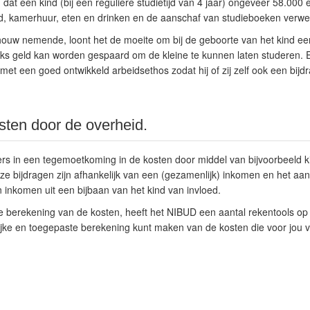
t een kind (bij een reguliere studietijd van 4 jaar) ongeveer 58.000 eu
ld, kamerhuur, eten en drinken en de aanschaf van studieboeken verwe
houw nemende, loont het de moeite om bij de geboorte van het kind ee
s geld kan worden gespaard om de kleine te kunnen laten studeren. E
n met een goed ontwikkeld arbeidsethos zodat hij of zij zelf ook een bij
osten door de overheid.
rs in een tegemoetkoming in de kosten door middel van bijvoorbeeld ki
 bijdragen zijn afhankelijk van een (gezamenlijk) inkomen en het aant
n inkomen uit een bijbaan van het kind van invloed.
 berekening van de kosten, heeft het NIBUD een aantal rekentools op 
jke en toegepaste berekening kunt maken van de kosten die voor jou va