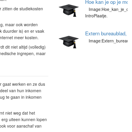
Hoe kan je op je mob
 zitten de studiekosten
Image:Hoe_kan_je_op_j
IntroPlaatje.
og, maar ook worden
k duurder is) en er vaak
Extern bureaublad, h
nternet meer kosten.
Image:Extern_bureaubl
dit niet altijd (volledig)
 medische ingrepen, maar
r gaat werken en ze dus
n deel van hun inkomen
rug te gaan in inkomen
t niet weg dat het
ie erg uiteen kunnen lopen
 ook voor aanschaf van