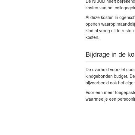
De NIBUD heeft berekend da
kosten van het collegege
Al deze kosten in ogensc
openen waarop maandelijk
kind al vroeg uit te ruste
kosten.
Bijdrage in de k
De overheid voorziet oude
kindgebonden budget. Deze
bijvoorbeeld ook het eige
Voor een meer toegepaste
waarmee je een persoonli