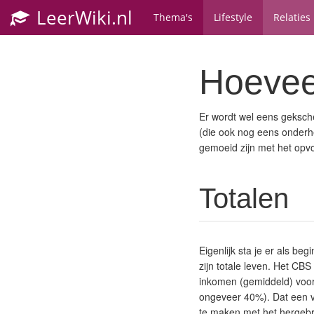
LeerWiki.nl
Thema's
Lifestyle
Relaties
Hoevee
Er wordt wel eens gekscher
(die ook nog eens onderhe
gemoeid zijn met het opvo
Totalen
Eigenlijk sta je er als be
zijn totale leven. Het CB
inkomen (gemiddeld) voor 
ongeveer 40%). Dat een v
te maken met het hergebr