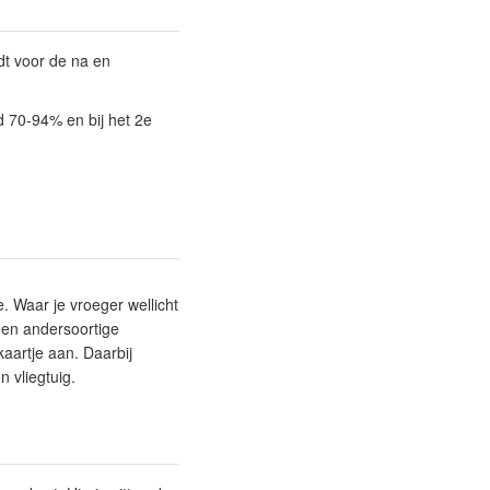
dt voor de na en
d 70-94% en bij het 2e
e. Waar je vroeger wellicht
 een andersoortige
kaartje aan. Daarbij
 vliegtuig.