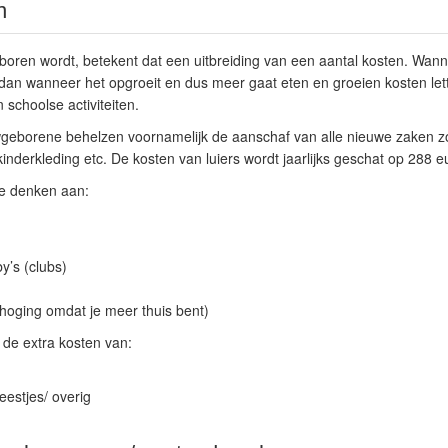
n
oren wordt, betekent dat een uitbreiding van een aantal kosten. Wanne
n dan wanneer het opgroeit en dus meer gaat eten en groeien kosten lett
 schoolse activiteiten.
geborene behelzen voornamelijk de aanschaf van alle nieuwe zaken zoa
nderkleding etc. De kosten van luiers wordt jaarlijks geschat op 288 eu
 je denken aan:
y’s (clubs)
rhoging omdat je meer thuis bent)
 de extra kosten van:
eestjes/ overig