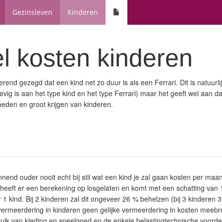
Gezinsleven
Kinderen
l kosten kinderen
end gezegd dat een kind net zo duur is als een Ferrari. Dit is natuurlij
vig is aan het type kind en het type Ferrari) maar het geeft wel aan da
eden en groot krijgen van kinderen.
ginnend ouder nooit echt bij stil wat een kind je zal gaan kosten per maan
S heeft er een berekening op losgelaten en komt met een schatting van
1 kind. Bij 2 kinderen zal dit ongeveer 26 % behelzen (bij 3 kinderen 
ermeerdering in kinderen geen gelijke vermeerdering in kosten meebr
uik van kleding en speelgoed en de enkele belastingtechnische voorde