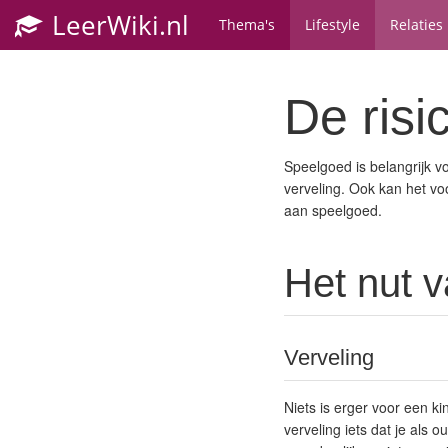
LeerWiki.nl
Thema's
Lifestyle
Relaties
De risi
Speelgoed is belangrijk v
verveling. Ook kan het voo
aan speelgoed.
Het nut 
Verveling
Niets is erger voor een ki
verveling iets dat je als 