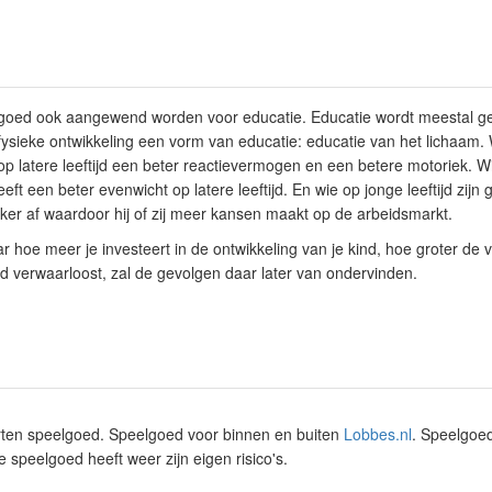
oed ook aangewend worden voor educatie. Educatie wordt meestal gez
fysieke ontwikkeling een vorm van educatie: educatie van het lichaam. W
op latere leeftijd een beter reactievermogen en een betere motoriek. Wi
eeft een beter evenwicht op latere leeftijd. En wie op jonge leeftijd zijn
jker af waardoor hij of zij meer kansen maakt op de arbeidsmarkt.
 hoe meer je investeert in de ontwikkeling van je kind, hoe groter de v
nd verwaarloost, zal de gevolgen daar later van ondervinden.
orten speelgoed. Speelgoed voor binnen en buiten
Lobbes.nl
. Speelgoed
 speelgoed heeft weer zijn eigen risico's.