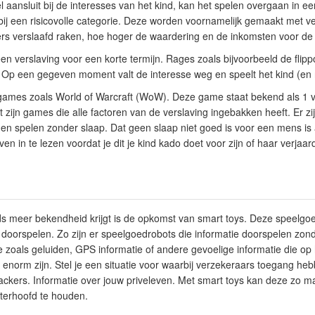
aansluit bij de interesses van het kind, kan het spelen overgaan in ee
bij een risicovolle categorie. Deze worden voornamelijk gemaakt met ver
rs verslaafd raken, hoe hoger de waardering en de inkomsten voor de 
n verslaving voor een korte termijn. Rages zoals bijvoorbeeld de fli
d. Op een gegeven moment valt de interesse weg en speelt het kind (e
or games zoals World of Warcraft (WoW). Deze game staat bekend als 1
 zijn games die alle factoren van de verslaving ingebakken heeft. Er z
gen spelen zonder slaap. Dat geen slaap niet goed is voor een mens i
en in te lezen voordat je dit je kind kado doet voor zijn of haar verjaa
ds meer bekendheid krijgt is de opkomst van smart toys. Deze speelgo
 doorspelen. Zo zijn er speelgoedrobots die informatie doorspelen zond
e zoals geluiden, GPS informatie of andere gevoelige informatie die op
t enorm zijn. Stel je een situatie voor waarbij verzekeraars toegang h
hackers. Informatie over jouw priveleven. Met smart toys kan deze zo ma
hterhoofd te houden.