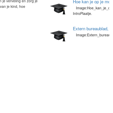
 je verveling en zorg je
Hoe kan je op je mob
 van je kind, hoe
Image:Hoe_kan_je_op_j
IntroPlaatje.
Extern bureaublad, h
Image:Extern_bureaubl