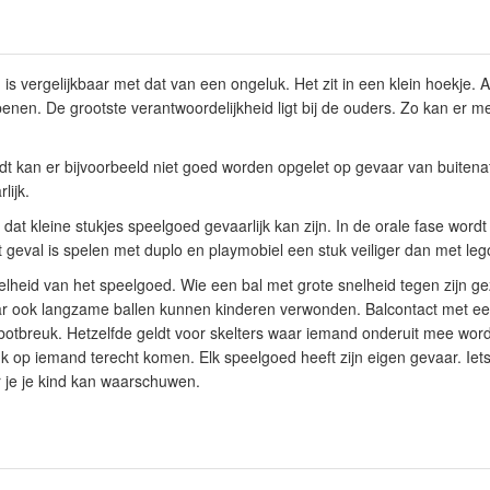
s vergelijkbaar met dat van een ongeluk. Het zit in een klein hoekje. 
penen. De grootste verantwoordelijkheid ligt bij de ouders. Zo kan er m
t kan er bijvoorbeeld niet goed worden opgelet op gevaar van buiten
lijk.
 dat kleine stukjes speelgoed gevaarlijk kan zijn. In de orale fase word
t geval is spelen met duplo en playmobiel een stuk veiliger dan met le
elheid van het speelgoed. Wie een bal met grote snelheid tegen zijn gezi
r ook langzame ballen kunnen kinderen verwonden. Balcontact met ee
botbreuk. Hetzelfde geldt voor skelters waar iemand onderuit mee wor
luk op iemand terecht komen. Elk speelgoed heeft zijn eigen gevaar. Iet
je je kind kan waarschuwen.