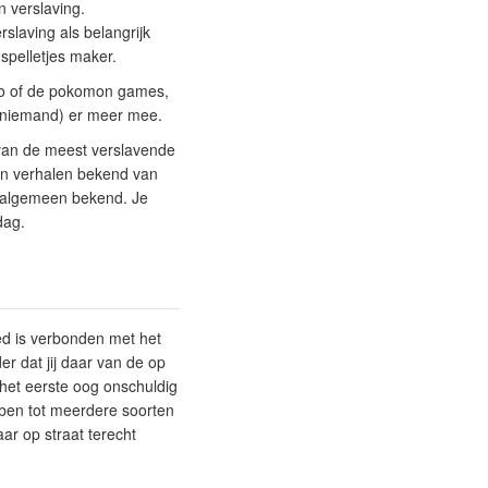
n verslaving.
slaving als belangrijk
spelletjes maker.
ppo of de pokomon games,
n niemand) er meer mee.
 van de meest verslavende
ijn verhalen bekend van
s algemeen bekend. Je
rdag.
ed is verbonden met het
er dat jij daar van de op
 het eerste oog onschuldig
ebben tot meerdere soorten
ar op straat terecht