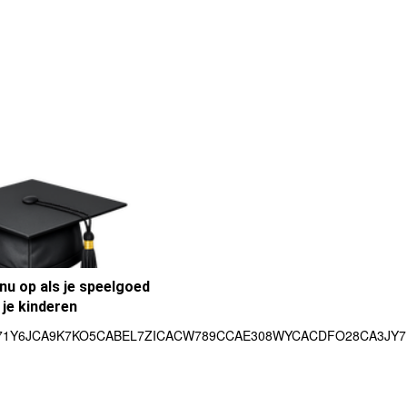
 nu op als je speelgoed
 je kinderen
1Y6JCA9K7KO5CABEL7ZICACW789CCAE308WYCACDFO28CA3JY