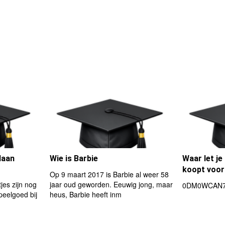
daan
Wie is Barbie
Waar let je
koopt voor
Op 9 maart 2017 is Barbie al weer 58
jes zijn nog
jaar oud geworden. Eeuwig jong, maar
0DM0WCAN7
peelgoed bij
heus, Barbie heeft inm