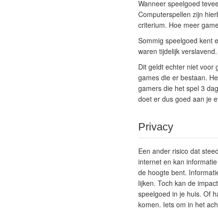
Wanneer speelgoed teveel 
Computerspellen zijn hier
criterium. Hoe meer game
Sommig speelgoed kent ee
waren tijdelijk verslaven
Dit geldt echter niet vo
games die er bestaan. Het
gamers die het spel 3 da
doet er dus goed aan je ev
Privacy
Een ander risico dat stee
internet en kan informatie
de hoogte bent. Informati
lijken. Toch kan de impac
speelgoed in je huis. Of 
komen. Iets om in het ac