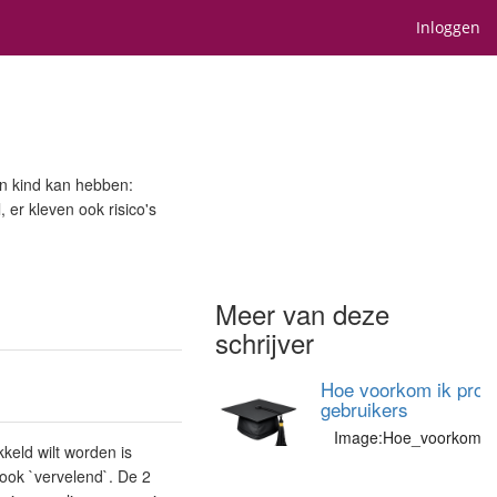
Inloggen
en kind kan hebben:
 er kleven ook risico's
Meer van deze
schrijver
Hoe voorkom ik proble
gebruikers
Image:Hoe_voorkom_ik_
kkeld wilt worden is
 ook `vervelend`. De 2