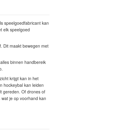
Als speelgoedfabricant kan
et elk speelgoed
af. Dit maakt bewegen met
t alles binnen handbereik
go.
cht krijgt kan in het
n hockeybal kan leiden
dt gereden. Of drones of
s wat je op voorhand kan