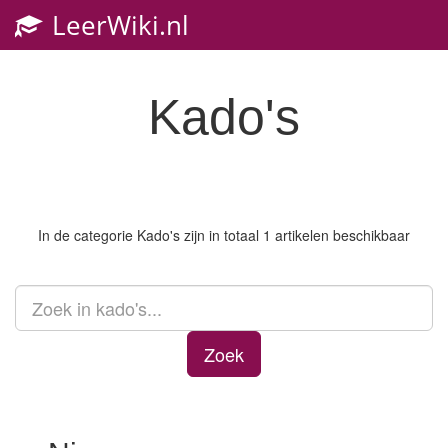
LeerWiki.nl
Toggl
navig
Kado's
In de categorie
Kado's
zijn in totaal 1 artikelen beschikbaar
Zoek