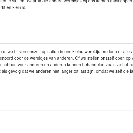
en te sluiten. Waarna die andere wereldjes bij ons komen aankloppen 
kt en klein is.
f we blijven onszelf oplsuiten in ons kleine wereldje en doen er alles 
stoord door de wereldjes van anderen. Of we stellen onszelf open op
p hebben voor anderen en anderen kunnen behandelen zoals ze het r
ls gevolg dat we anderen niet langer tot last zijn, omdat we zelf die las