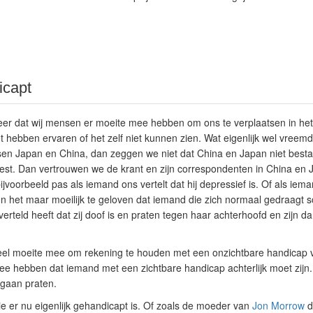
icapt
neer dat wij mensen er moeite mee hebben om ons te verplaatsen in het f
t hebben ervaren of het zelf niet kunnen zien. Wat eigenlijk wel vreemd
ussen Japan en China, dan zeggen we niet dat China en Japan niet bestaa
est. Dan vertrouwen we de krant en zijn correspondenten in China en 
jvoorbeeld pas als iemand ons vertelt dat hij depressief is. Of als iema
 het maar moeilijk te geloven dat iemand die zich normaal gedraagt sc
rteld heeft dat zij doof is en praten tegen haar achterhoofd en zijn da
el moeite mee om rekening te houden met een onzichtbare handicap v
ee hebben dat iemand met een zichtbare handicap achterlijk moet zijn
 gaan praten.
ie er nu eigenlijk gehandicapt is. Of zoals de moeder van
Jon Morrow
d