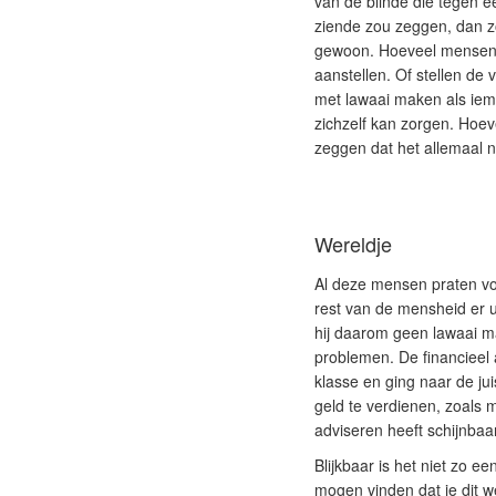
van de blinde die tegen ee
ziende zou zeggen, dan zo
gewoon. Hoeveel mensen z
aanstellen. Of stellen de
met lawaai maken als iem
zichzelf kan zorgen. Hoev
zeggen dat het allemaal nie
Wereldje
Al deze mensen praten vol
rest van de mensheid er u
hij daarom geen lawaai m
problemen. De financieel a
klasse en ging naar de ju
geld te verdienen, zoals m
adviseren heeft schijnbaar
Blijkbaar is het niet zo e
mogen vinden dat je dit we