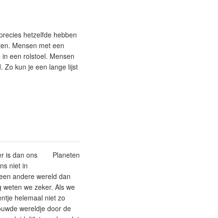
precies hetzelfde hebben
nten. Mensen met een
in een rolstoel. Mensen
Zo kun je een lange lijst
er is dan ons
Planeten
s niet in
n een andere wereld dan
g weten we zeker. Als we
ntje helemaal niet zo
rouwde wereldje door de