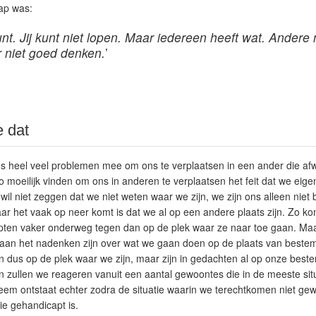
ap was:
kunt. Jij kunt niet lopen. Maar iedereen heeft wat. Ande
r niet goed denken.
’
 dat
s heel veel problemen mee om ons te verplaatsen in een ander die afwi
 moeilijk vinden om ons in anderen te verplaatsen het feit dat we eigenl
 wil niet zeggen dat we niet weten waar we zijn, we zijn ons alleen niet
ar het vaak op neer komt is dat we al op een andere plaats zijn. Zo
ten vaker onderweg tegen dan op de plek waar ze naar toe gaan. Maa
l aan het nadenken zijn over wat we gaan doen op de plaats van beste
en dus op de plek waar we zijn, maar zijn in gedachten al op onze bes
 zullen we reageren vanuit een aantal gewoontes die in de meeste sit
eem ontstaat echter zodra de situatie waarin we terechtkomen niet gewo
e gehandicapt is.