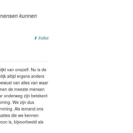
re mensen kunnen
⬇ Index
jkt van onszelf. Nu is de
ijk altijd ergens anders
 bewust van alles van waar
 komen de meeste mensen
r onderweg zijn betekent
mming. We zijn dus
temming. Als iemand ons
uaties die we kennen
on is, bijvoorbeeld als