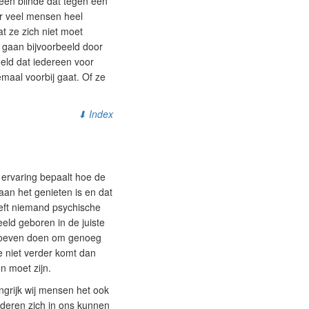
 een blinde dat tegen een
or veel mensen heel
 ze zich niet moet
 gaan bijvoorbeeld door
eld dat iedereen voor
maal voorbij gaat. Of ze
⬇ Index
 ervaring bepaalt hoe de
aan het genieten is en dat
eft niemand psychische
eeld geboren in de juiste
t hoeven doen om genoeg
e niet verder komt dan
n moet zijn.
angrijk wij mensen het ook
anderen zich in ons kunnen