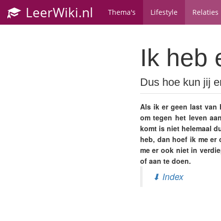
LeerWiki.nl
Thema's
Lifestyle
Relaties
Ik heb 
Dus hoe kun jij 
Als ik er geen last va
om tegen het leven aan 
komt is niet helemaal du
heb, dan hoef ik me er 
me er ook niet in verdi
of aan te doen.
⬇ Index