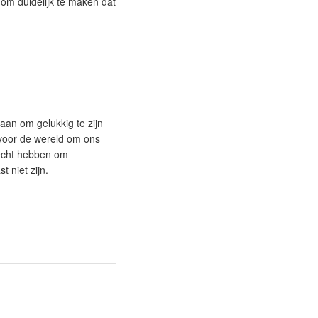
om duidelijk te maken dat
aan om gelukkig te zijn
 voor de wereld om ons
echt hebben om
t niet zijn.