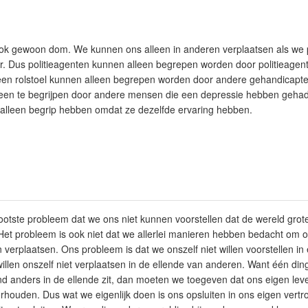
k ook gewoon dom. We kunnen ons alleen in anderen verplaatsen als we 
. Dus politieagenten kunnen alleen begrepen worden door politieage
n rolstoel kunnen alleen begrepen worden door andere gehandicapte 
leen te begrijpen door andere mensen die een depressie hebben gehad. 
 alleen begrip hebben omdat ze dezelfde ervaring hebben.
grootste probleem dat we ons niet kunnen voorstellen dat de wereld grot
Het probleem is ook niet dat we allerlei manieren hebben bedacht om on
erplaatsen. Ons probleem is dat we onszelf niet willen voorstellen i
illen onszelf niet verplaatsen in de ellende van anderen. Want één din
d anders in de ellende zit, dan moeten we toegeven dat ons eigen leve
orhouden. Dus wat we eigenlijk doen is ons opsluiten in ons eigen vert