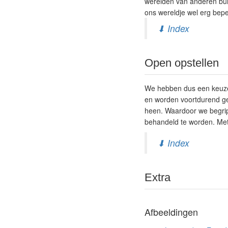
werelden van anderen buit
ons wereldje wel erg beper
⬇ Index
Open opstellen
We hebben dus een keuze o
en worden voortdurend ge
heen. Waardoor we begri
behandeld te worden. Met a
⬇ Index
Extra
Afbeeldingen