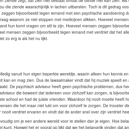
n ziende zegt, dat zien niet bestaat omdat de blinde niet kan zien. Als
u die ziende waarschijnlijk in lachen uitbarsten. Toch is dit gedrag vo
eggen bijvoorbeeld tegen iemand met een psychische aandoening dat
 vraag waarom ze niet stoppen met medicijnen slikken. Hoeveel mensen
and hun komt vragen om stil te zijn. Hoeveel mensen zeggen bijvoorbe
eel mensen zeggen bijvoorbeeld tegen iemand met verdriet dat het alle
t zo erg is als het nu lijkt.
ledig vanuit hun eigen beperkte wereldje, waarin alleen hun kennis en
it kan en mag zien. Dus de lawaaimaker vindt dat hij muziek speelt en 
aakt. De psychisch adviseur heeft geen psychische problemen, dus he
dviseur die beweert dat iedereen voor zichzelf kan zorgen, is bijvoorb
iste school en had de juiste vrienden. Waardoor hij nooit moeite heef
ensen die het maar niet lukt om voor zichzelf te zorgen. De trooster di
 nooit verdriet ervaren en vindt dat de ander snel over zijn verdriet hee
envoudig om je een andere wereld voor te stellen dan je eigen. Hoe bel
l kunt. Hoewel het er vooral op lijkt dat we het belangrijk vinden dat 