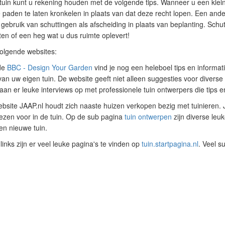
tuin kunt u rekening houden met de volgende tips. Wanneer u een kleine
 paden te laten kronkelen in plaats van dat deze recht lopen. Een ande
t gebruik van schuttingen als afscheiding in plaats van beplanting. Sch
ten of een heg wat u dus ruimte oplevert!
volgende websites:
de
BBC - Design Your Garden
vind je nog een heleboel tips en informat
n uw eigen tuin. De website geeft niet alleen suggesties voor diverse st
aan er leuke interviews op met professionele tuin ontwerpers die tips 
bsite JAAP.nl houdt zich naaste huizen verkopen bezig met tuinieren. 
ezen voor in de tuin. Op de sub pagina
tuin ontwerpen
zijn diverse leuk
en nieuwe tuin.
links zijn er veel leuke pagina's te vinden op
tuin.startpagina.nl
. Veel s