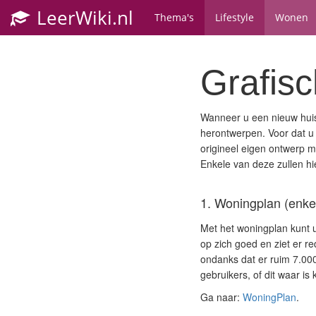
LeerWiki.nl
Thema's
Lifestyle
Wonen
Grafisc
Wanneer u een nieuw huis
herontwerpen. Voor dat u
origineel eigen ontwerp m
Enkele van deze zullen h
1. Woningplan (enkel
Met het woningplan kunt 
op zich goed en ziet er re
ondanks dat er ruim 7.00
gebruikers, of dit waar is
Ga naar:
WoningPlan
.