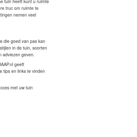
 tuin heeft kunt u ruimte
re truc om ruimte te
uttingen nemen veel
ie die goed van pas kan
ijlen in de tuin, soorten
en adviezen geven.
JAAP.nl geeft
e tips en links te vinden
ucces met uw tuin