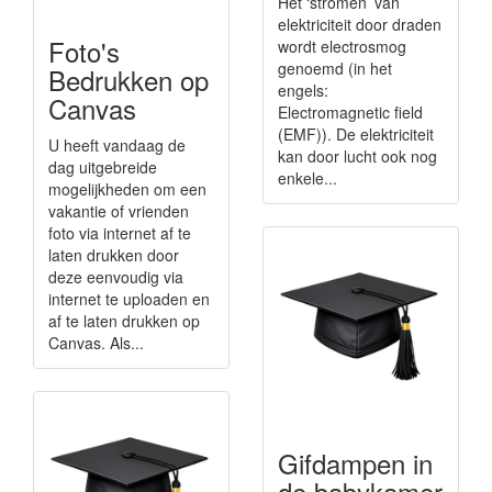
Het ‘stromen’ van
elektriciteit door draden
Foto's
wordt electrosmog
genoemd (in het
Bedrukken op
engels:
Canvas
Electromagnetic field
(EMF)). De elektriciteit
U heeft vandaag de
kan door lucht ook nog
dag uitgebreide
enkele...
mogelijkheden om een
vakantie of vrienden
foto via internet af te
laten drukken door
deze eenvoudig via
internet te uploaden en
af te laten drukken op
Canvas. Als...
Gifdampen in
de babykamer