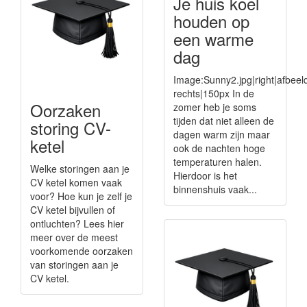
Je huis koel
houden op
een warme
dag
Image:Sunny2.jpg|right|afbeel
rechts|150px In de
Oorzaken
zomer heb je soms
tijden dat niet alleen de
storing CV-
dagen warm zijn maar
ketel
ook de nachten hoge
temperaturen halen.
Welke storingen aan je
Hierdoor is het
CV ketel komen vaak
binnenshuis vaak...
voor? Hoe kun je zelf je
CV ketel bijvullen of
ontluchten? Lees hier
meer over de meest
voorkomende oorzaken
van storingen aan je
CV ketel.