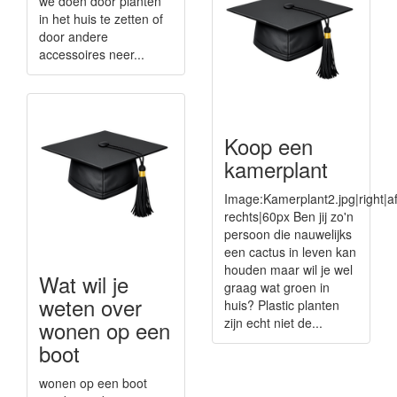
we doen door planten
in het huis te zetten of
door andere
accessoires neer...
Koop een
kamerplant
Image:Kamerplant2.jpg|right|a
rechts|60px Ben jij zo'n
persoon die nauwelijks
een cactus in leven kan
houden maar wil je wel
Wat wil je
graag wat groen in
weten over
huis? Plastic planten
zijn echt niet de...
wonen op een
boot
wonen op een boot