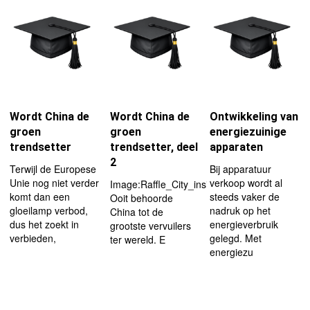
Wordt China de
Wordt China de
Ontwikkeling van
groen
groen
energiezuinige
trendsetter
trendsetter, deel
apparaten
2
Terwijl de Europese
Bij apparatuur
Unie nog niet verder
verkoop wordt al
Image:Raffle_City_inside.jpg|left|180px
komt dan een
steeds vaker de
Ooit behoorde
gloeilamp verbod,
nadruk op het
China tot de
dus het zoekt in
energieverbruik
grootste vervuilers
verbieden,
gelegd. Met
ter wereld. E
energiezu