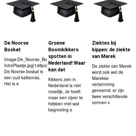
De Noorse
Groene
Ziektes bij
Boskat
Boomkikkers
kippen: de ziekte
spotten in
van Marek
Image:De_Noorse_Boskat-
Nederland! Waar
IntroPlaatje.jpg|148px|left
De ziekte van Marek
kan dat
De Noorse boskat is
word ook wel de
een oud kattenras.
Marekse
Kikkers zien in
Het is e
verlamming
Nederland is niet
genoemd, er zijn
moeilijk. Je hoeft
twee verschillende
maar een vijver te
vormen v
hebben met wat
begroeiing e