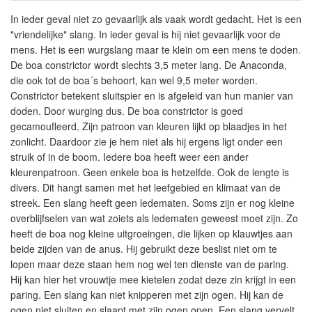
In ieder geval niet zo gevaarlijk als vaak wordt gedacht. Het is een
"vriendelijke" slang. In ieder geval is hij niet gevaarlijk voor de
mens. Het is een wurgslang maar te klein om een mens te doden.
De boa constrictor wordt slechts 3,5 meter lang. De Anaconda,
die ook tot de boa´s behoort, kan wel 9,5 meter worden.
Constrictor betekent sluitspier en is afgeleid van hun manier van
doden. Door wurging dus. De boa constrictor is goed
gecamoufleerd. Zijn patroon van kleuren lijkt op blaadjes in het
zonlicht. Daardoor zie je hem niet als hij ergens ligt onder een
struik of in de boom. Iedere boa heeft weer een ander
kleurenpatroon. Geen enkele boa is hetzelfde. Ook de lengte is
divers. Dit hangt samen met het leefgebied en klimaat van de
streek. Een slang heeft geen ledematen. Soms zijn er nog kleine
overblijfselen van wat zoiets als ledematen geweest moet zijn. Zo
heeft de boa nog kleine uitgroeingen, die lijken op klauwtjes aan
beide zijden van de anus. Hij gebruikt deze beslist niet om te
lopen maar deze staan hem nog wel ten dienste van de paring.
Hij kan hier het vrouwtje mee kietelen zodat deze zin krijgt in een
paring. Een slang kan niet knipperen met zijn ogen. Hij kan de
ogen niet sluiten en slaapt met zijn ogen open. Een slang vervelt