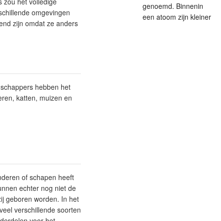
 zou het volledige
genoemd. Binnenin
erschillende omgevingen
een atoom zijn kleiner
end zijn omdat ze anders
enschappers hebben het
eren, katten, muizen en
nderen of schapen heeft
unnen echter nog niet de
ij geboren worden. In het
 veel verschillende soorten
derdelen voor het