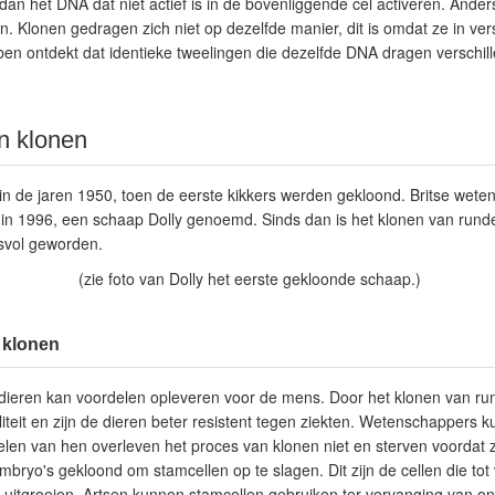
 het DNA dat niet actief is in de bovenliggende cel activeren. Anders
n. Klonen gedragen zich niet op dezelfde manier, dit is omdat ze in v
en ontdekt dat identieke tweelingen die dezelfde DNA dragen verschill
n klonen
in de jaren 1950, toen de eerste kikkers werden gekloond. Britse wet
 in 1996, een schaap Dolly genoemd. Sinds dan is het klonen van rund
svol geworden.
(zie foto van Dolly het eerste gekloonde schaap.)
 klonen
dieren kan voordelen opleveren voor de mens. Door het klonen van ru
teit en zijn de dieren beter resistent tegen ziekten. Wetenschappers k
len van hen overleven het proces van klonen niet en sterven voordat z
mbryo's gekloond om stamcellen op te slagen. Dit zijn de cellen die tot
 uitgroeien. Artsen kunnen stamcellen gebruiken ter vervanging van on