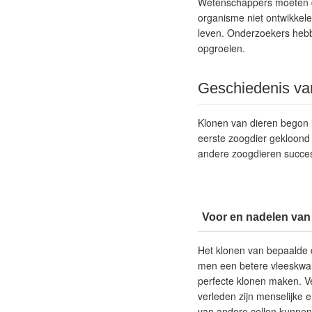
Wetenschappers moeten dan
organisme niet ontwikkele
leven. Onderzoekers hebb
opgroeien.
Geschiedenis va
Klonen van dieren begon 
eerste zoogdier gekloond
andere zoogdieren succe
Voor en nadelen van
Het klonen van bepaalde 
men een betere vleeskwali
perfecte klonen maken. Ve
verleden zijn menselijke e
van andere cellen kunnen