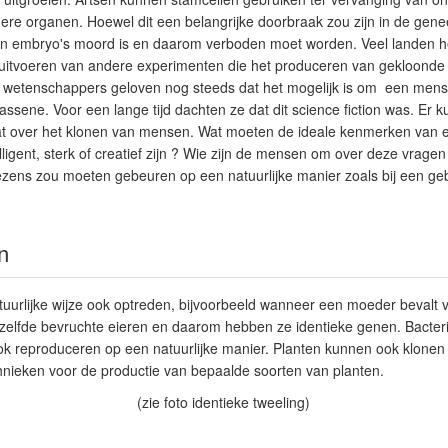
dere organen. Hoewel dit een belangrijke doorbraak zou zijn in de gen
an embryo's moord is en daarom verboden moet worden. Veel landen 
t uitvoeren van andere experimenten die het produceren van gekloonde
wetenschappers geloven nog steeds dat het mogelijk is om een mense
wassene. Voor een lange tijd dachten ze dat dit science fiction was. Er
at over het klonen van mensen. Wat moeten de ideale kenmerken van
lligent, sterk of creatief zijn ? Wie zijn de mensen om over deze vragen t
zens zou moeten gebeuren op een natuurlijke manier zoals bij een ge
n
uurlijke wijze ook optreden, bijvoorbeeld wanneer een moeder bevalt 
ezelfde bevruchte eieren en daarom hebben ze identieke genen. Bacteri
ook reproduceren op een natuurlijke manier. Planten kunnen ook klone
hnieken voor de productie van bepaalde soorten van planten.
(zie foto identieke tweeling)