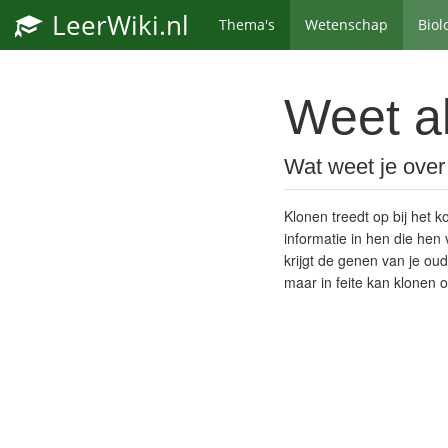
LeerWiki.nl
Thema's
Wetenschap
Biol
Weet al
Wat weet je over
Klonen treedt op bij het 
informatie in hen die hen
krijgt de genen van je ou
maar in feite kan klonen 