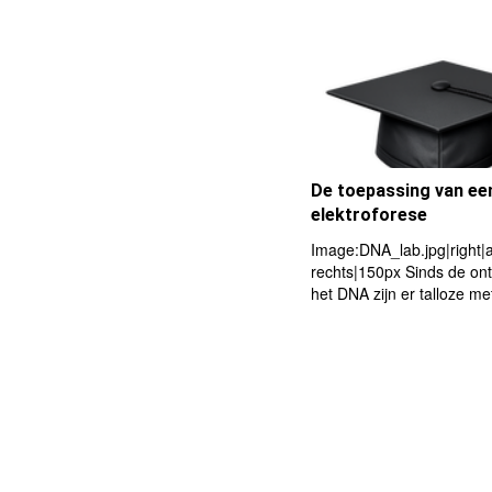
De toepassing van ee
elektroforese
Image:DNA_lab.jpg|right|
rechts|150px Sinds de on
het DNA zijn er talloze me