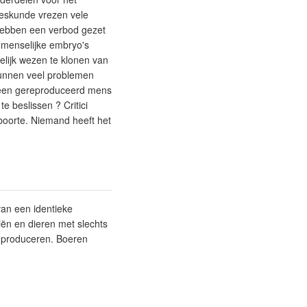
eeskunde vrezen vele
hebben een verbod gezet
 menselijke embryo's
lijk wezen te klonen van
 kunnen veel problemen
 een gereproduceerd mens
e beslissen ? Critici
boorte. Niemand heeft het
van een identieke
ën en dieren met slechts
n produceren. Boeren