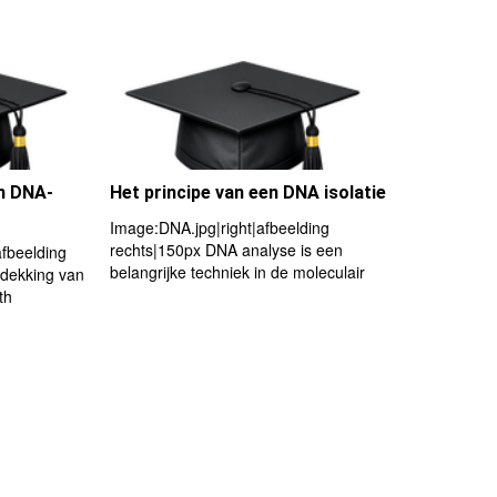
n DNA-
Het principe van een DNA isolatie
Image:DNA.jpg|right|afbeelding
rechts|150px DNA analyse is een
afbeelding
belangrijke techniek in de moleculair
tdekking van
th