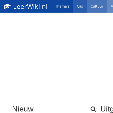
LeerWiki.nl
Thema's
Cas
Cultuur
V
Nieuw
Uitg