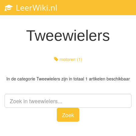
LeerWiki.nl
Toggl
navig
Tweewielers
motoren (1)
In de categorie
Tweewielers
zijn in totaal 1 artikelen beschikbaar
Zoek