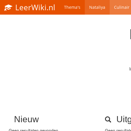
LeerWiki.nl
Thema's
Nataliya
Culinair
Nieuw
Uitg
Geen resultaten gevonden
Geen resulta