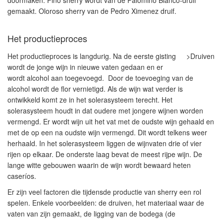
doormaken. Fino sherry wordt van de Palomino Blanco-druif
gemaakt. Oloroso sherry van de Pedro Ximenez druif.
Het productieproces
Het productieproces is langdurig. Na de eerste gisting
>Druiven
wordt de jonge wijn in nieuwe vaten gedaan en er
wordt alcohol aan toegevoegd. Door de toevoeging van de
alcohol wordt de flor vernietigd. Als de wijn wat verder is
ontwikkeld komt ze in het solerasysteem terecht. Het
solerasysteem
houdt in dat oudere met jongere wijnen worden
vermengd. Er wordt wijn uit het vat met de oudste wijn gehaald en
met de op een na oudste wijn vermengd. Dit wordt telkens weer
herhaald. In het solerasysteem liggen de wijnvaten drie of vier
rijen op elkaar. De onderste laag bevat de meest rijpe wijn. De
lange witte gebouwen waarin de wijn wordt bewaard heten
caseríos.
Er zijn veel factoren die tijdensde productie van sherry een rol
spelen. Enkele voorbeelden: de druiven, het materiaal waar de
vaten van zijn gemaakt, de ligging van de
bodega
(de