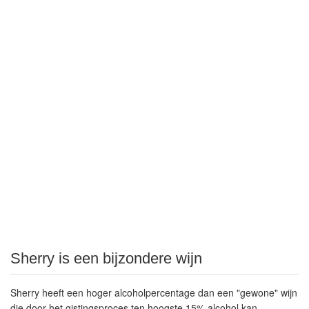
Sherry is een bijzondere wijn
Sherry heeft een
hoger alcoholpercentage
dan een "gewone" wijn
die door het gistingsproces ten hoogste 15% alcohol kan