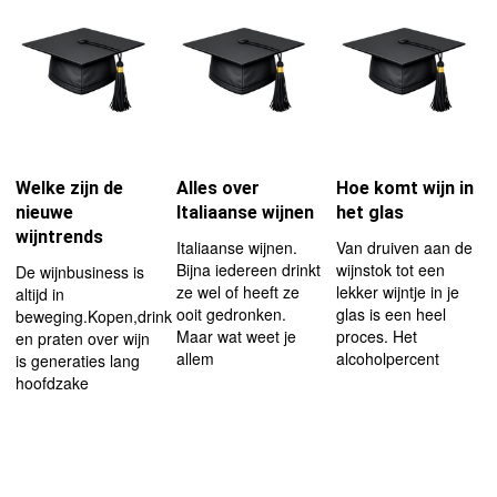
Welke zijn de
Alles over
Hoe komt wijn in
nieuwe
Italiaanse wijnen
het glas
wijntrends
Italiaanse wijnen.
Van druiven aan de
Bijna iedereen drinkt
wijnstok tot een
De wijnbusiness is
ze wel of heeft ze
lekker wijntje in je
altijd in
ooit gedronken.
glas is een heel
beweging.Kopen,drinken
Maar wat weet je
proces. Het
en praten over wijn
allem
alcoholpercent
is generaties lang
hoofdzake