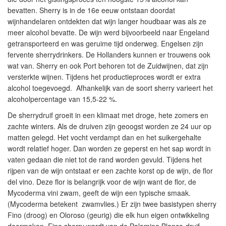
bevatten. Sherry is in de 16e eeuw ontstaan doordat
wijnhandelaren ontdekten dat wijn langer houdbaar was als ze
meer alcohol bevatte. De wijn werd bijvoorbeeld naar Engeland
getransporteerd en was geruime tijd onderweg. Engelsen zijn
fervente sherrydrinkers. De Hollanders kunnen er trouwens ook
wat van. Sherry en ook Port behoren tot de
Zuidwijnen
, dat zijn
versterkte wijnen. Tijdens het productieproces wordt er extra
alcohol toegevoegd. Afhankelijk van de soort sherry varieert het
alcoholpercentage van 15,5-22 %.
De sherrydruif groeit in een klimaat met droge, hete zomers en
zachte winters. Als de druiven zijn geoogst worden ze 24 uur op
matten gelegd. Het vocht verdampt dan en het suikergehalte
wordt relatief hoger. Dan worden ze geperst en het sap wordt in
vaten gedaan die niet tot de rand worden gevuld. Tijdens het
rijpen van de wijn ontstaat er een zachte korst op de wijn, de
flor
del vino. Deze flor is belangrijk voor de wijn want de flor, de
Mycoderma vini zwam, geeft de wijn een typische smaak.
(Mycoderma betekent zwamvlies.) Er zijn twee basistypen sherry
Fino (droog) en Oloroso (geurig) die elk hun eigen ontwikkeling