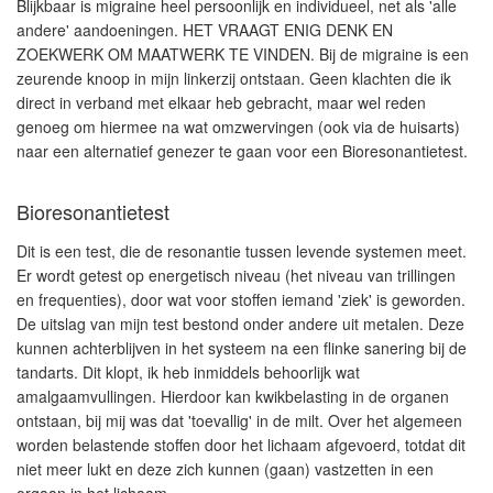
Blijkbaar is migraine heel persoonlijk en individueel, net als 'alle
andere' aandoeningen. HET VRAAGT ENIG DENK EN
ZOEKWERK OM MAATWERK TE VINDEN. Bij de migraine is een
zeurende knoop in mijn linkerzij ontstaan. Geen klachten die ik
direct in verband met elkaar heb gebracht, maar wel reden
genoeg om hiermee na wat omzwervingen (ook via de huisarts)
naar een alternatief genezer te gaan voor een Bioresonantietest.
Bioresonantietest
Dit is een test, die de resonantie tussen levende systemen meet.
Er wordt getest op energetisch niveau (het niveau van trillingen
en frequenties), door wat voor stoffen iemand 'ziek' is geworden.
De uitslag van mijn test bestond onder andere uit metalen. Deze
kunnen achterblijven in het systeem na een flinke sanering bij de
tandarts. Dit klopt, ik heb inmiddels behoorlijk wat
amalgaamvullingen. Hierdoor kan kwikbelasting in de organen
ontstaan, bij mij was dat 'toevallig' in de milt. Over het algemeen
worden belastende stoffen door het lichaam afgevoerd, totdat dit
niet meer lukt en deze zich kunnen (gaan) vastzetten in een