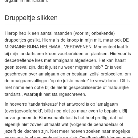
orgaan in het lichaam.
Druppeltje slikken
Hierop heb ik een aantal maanden (voor mij onbekende)
druppeltjes geslikt. Hierna is de knoop in mijn milt, maar ook DE
MIGRAINE BIJNA HELEMAAL VERDWENEN. Momenteel laat ik
bij mijn tandarts een kroon voorbereiden en plaatsen. Hiervoor is
desbetreffende kies met amalgaam afgeslepen. Het kan haast
geen toeval zijn, dat ik juist nu weer migraine heb? Er is veel
geschreven over amalgaam en er bestaan 'zelfs' protocollen, om
de amalgaamvullingen 'op de juiste manier' te verwijderen. Dit is
met name een optie bij de hierin gespecialiseerde of 'natuurlijke
tandarts', waarbij ik niet sta ingeschreven.
In hoeverre 'tandartskeuze' het antwoord is op 'amalgaam
(over)gevoeligheid', blijkt nog niet zo maar even te bepalen. Bij
bovengenoemde Bioresonantietest is het heel prettig, dat het
eigenlijk niet zoveel uitmaakt wat (volgens de behandelaar of
jezelf) de klachten zijn. Niet meer hoeven zoeken naar mogelijke
oorzaken, is al een cadeautje op zich. Onafhankelijk hiervan meet