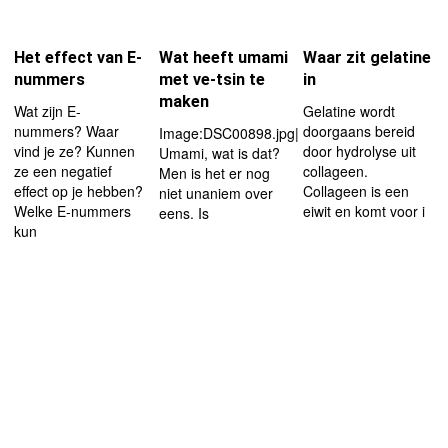
Het effect van E-
Wat heeft umami
Waar zit gelatine
nummers
met ve-tsin te
in
maken
Wat zijn E-
Gelatine wordt
nummers? Waar
doorgaans bereid
Image:DSC00898.jpg|left|thumb|180px
vind je ze? Kunnen
door hydrolyse uit
Umami, wat is dat?
ze een negatief
collageen.
Men is het er nog
effect op je hebben?
Collageen is een
niet unaniem over
Welke E-nummers
eiwit en komt voor i
eens. Is
kun