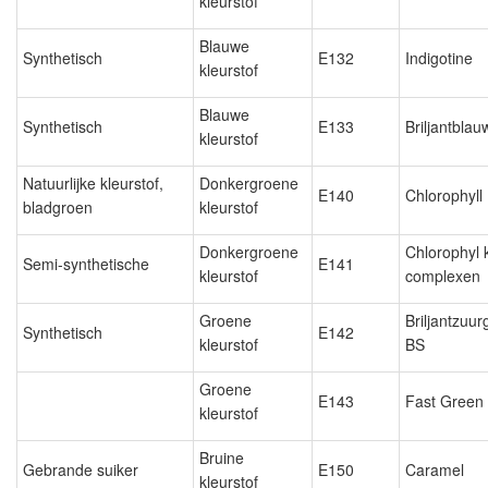
kleurstof
Blauwe
Synthetisch
E132
Indigotine
kleurstof
Blauwe
Synthetisch
E133
Briljantbla
kleurstof
Natuurlijke kleurstof,
Donkergroene
E140
Chlorophyll
bladgroen
kleurstof
Donkergroene
Chlorophyl 
Semi-synthetische
E141
kleurstof
complexen
Groene
Briljantzuu
Synthetisch
E142
kleurstof
BS
Groene
E143
Fast Green
kleurstof
Bruine
Gebrande suiker
E150
Caramel
kleurstof