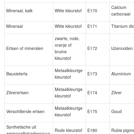
Calcium
Mineraal, kalk
Witte kleurstof
E170
carbonaat
Mineraal
Witte kleurstof
E171
Titanium di
zwarte, rode,
oranje of
Ertsen of mineralen
E172
IJzeroxiden
bruine
kleurstof
Metaalkleurige
Bauxieterts
E173
Aluminium
kleurstof
Metaalkleurige
Zilverertsen
E174
Zilver
kleurstof
Metaalkleurige
Verschillende ertsen
E175
Goud
kleurstof
Synthetische uit
Rode kleurstof
E180
Rubis pigm
aminonaftolcarbonzuur