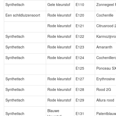
Synthetisch
Gele kleurstof
E110
Zonnegeel
Een schildluizensoort
Rode kleurstof
E120
Cochenille
Rode kleurstof
E121
Citrusrood 
Synthetisch
Rode kleurstof
E122
Karmozijnr
Synthetisch
Rode kleurstof
E123
Amaranth
Synthetisch
Rode kleurstof
E124
Cocheniller
E125
Ponceau S
Synthetisch
Rode kleurstof
E127
Erythrosine
Synthetisch
Rode kleurstof
E128
Rood 2G
Synthetisch
Rode kleurstof
E129
Allura rood
Blauwe
Synthetisch
E131
Patentblau