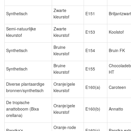
Zwarte
Synthetisch
E151
Briljantzwar
kleurstof
Semi-natuurlijke
Zwarte
E153
Koolstof
kleurstof
kleurstof
Bruine
Synthetisch
E154
Bruin FK
kleurstof
Bruine
Chocoladeb
Synthetisch
E155
kleurstof
HT
Diverse plantaardige
Oranje/gele
E160(a)
Caroteen
bronnen/synthetisch
kleurstof
De tropische
Oranje/gele
anattoboom (Bixa
E160(b)
Annatto
kleurstof
orellana)
Oranje-rode
Paprika's
E160(c)
Paprika extr