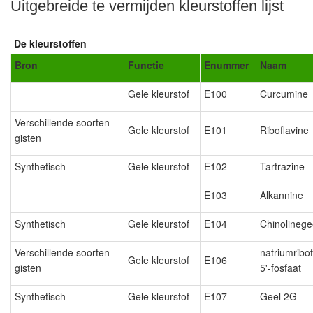
Uitgebreide te vermijden kleurstoffen lijst
De kleurstoffen
Bron
Functie
Enummer
Naam
Gele kleurstof
E100
Curcumine
Verschillende soorten
Gele kleurstof
E101
Riboflavine
gisten
Synthetisch
Gele kleurstof
E102
Tartrazine
E103
Alkannine
Synthetisch
Gele kleurstof
E104
Chinolinege
Verschillende soorten
natriumribof
Gele kleurstof
E106
gisten
5'-fosfaat
Synthetisch
Gele kleurstof
E107
Geel 2G