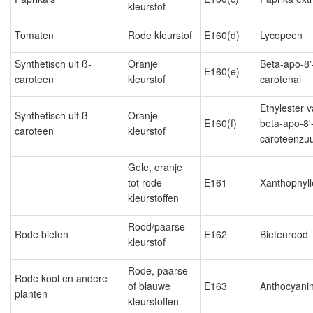
kleurstof
Tomaten
Rode kleurstof
E160(d)
Lycopeen
Synthetisch uit ß-
Oranje
Beta-apo-8'
E160(e)
caroteen
kleurstof
carotenal
Ethylester 
Synthetisch uit ß-
Oranje
E160(f)
beta-apo-8'
caroteen
kleurstof
caroteenzu
Gele, oranje
tot rode
E161
Xanthophyl
kleurstoffen
Rood/paarse
Rode bieten
E162
Bietenrood
kleurstof
Rode, paarse
Rode kool en andere
of blauwe
E163
Anthocyani
planten
kleurstoffen