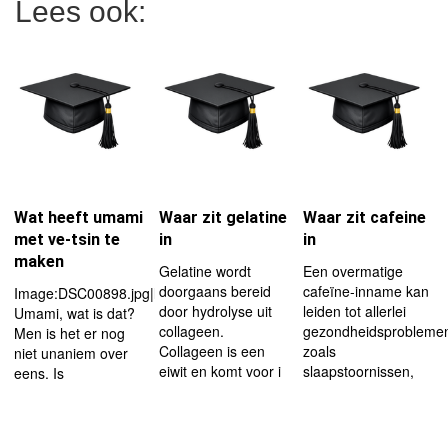
Lees ook:
Wat heeft umami
Waar zit gelatine
Waar zit cafeine
met ve-tsin te
in
in
maken
Gelatine wordt
Een overmatige
doorgaans bereid
cafeïne-inname kan
Image:DSC00898.jpg|left|thumb|180px
door hydrolyse uit
leiden tot allerlei
Umami, wat is dat?
collageen.
gezondheidsprobleme
Men is het er nog
Collageen is een
zoals
niet unaniem over
eiwit en komt voor i
slaapstoornissen,
eens. Is