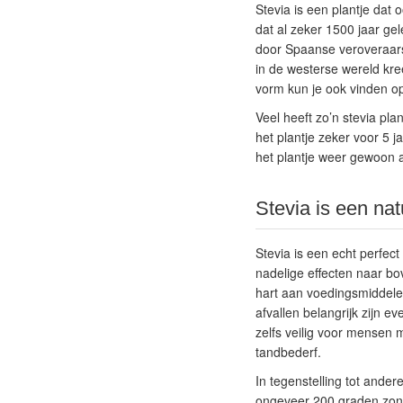
Stevia is een plantje dat
dat al zeker 1500 jaar ge
door Spaanse veroveraars
in de westerse wereld kre
vorm kun je ook vinden op
Veel heeft zo’n stevia pla
het plantje zeker voor 5 j
het plantje weer gewoon a
Stevia is een nat
Stevia is een echt perfec
nadelige effecten naar bo
hart aan voedingsmiddele
afvallen belangrijk zijn e
zelfs veilig voor mensen m
tandbederf.
In tegenstelling tot and
ongeveer 200 graden zonde