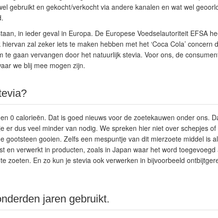
l gebruikt en gekocht/verkocht via andere kanalen en wat wel geoorlo
.
taan, in ieder geval in Europa. De Europese Voedselautoriteit EFSA he
hiervan zal zeker iets te maken hebben met het ‘Coca Cola’ concern d
 te gaan vervangen door het natuurlijk stevia. Voor ons, de consumen
aar we blij mee mogen zijn.
tevia?
en 0 calorieën. Dat is goed nieuws voor de zoetekauwen onder ons. Daa
je er dus veel minder van nodig. We spreken hier niet over schepjes of 
 de gootsteen gooien. Zelfs een mespuntje van dit mierzoete middel is al 
st en verwerkt in producten, zoals in Japan waar het word toegevoegd 
te zoeten. En zo kun je stevia ook verwerken in bijvoorbeeld ontbijtger
onderden jaren gebruikt.