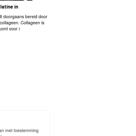
latine in
dt doorgaans bereid door
 collageen. Collageen is
komt voor i
taan met toestemming