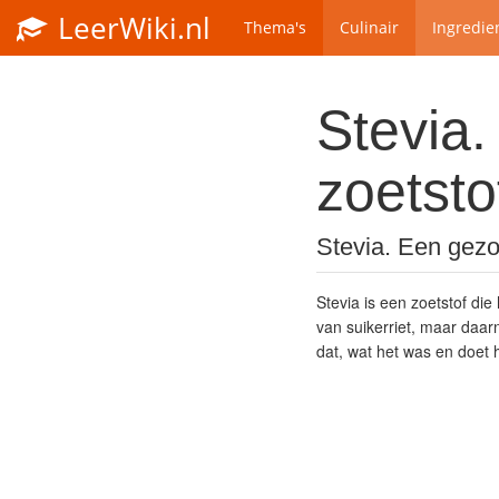
LeerWiki.nl
Thema's
Culinair
Ingredie
Stevia.
zoetsto
Stevia. Een gezon
Stevia is een zoetstof di
van suikerriet, maar daar
dat, wat het was en doet