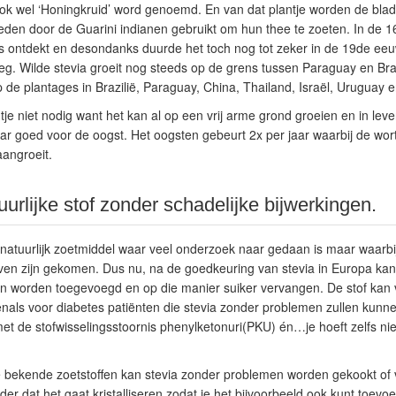
 ook wel ‘Honingkruid’ word genoemd. En van dat plantje worden de bla
leden door de Guarini indianen gebruikt om hun thee te zoeten. In de
 ontdekt en desondanks duurde het toch nog tot zeker in de 19de eeu
eg. Wilde stevia groeit nog steeds op de grens tussen Paraguay en Br
 de plantages in Brazilië, Paraguay, China, Thailand, Israël, Uruguay 
ntje niet nodig want het kan al op een vrij arme grond groeien en in leven
aar goed voor de oogst. Het oogsten gebeurt 2x per jaar waarbij de wort
angroeit.
uurlijke stof zonder schadelijke bijwerkingen.
t natuurlijk zoetmiddel waar veel onderzoek naar gedaan is maar waarbi
ven zijn gekomen. Dus nu, na de goedkeuring van stevia in Europa kan
n worden toegevoegd en op die manier suiker vervangen. De stof kan 
venals voor diabetes patiënten die stevia zonder problemen zullen kunne
et de stofwisselingsstoornis phenylketonuri(PKU) én…je hoeft zelfs nie
ere bekende zoetstoffen kan stevia zonder problemen worden gekookt o
r dat het gaat kristalliseren zodat je het bijvoorbeeld ook kunt toevoe