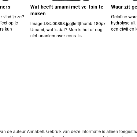
mmers
Wat heeft umami met ve-tsin te
Waar zit ge
maken
 vind je ze?
Gelatine wor
fect op je
hydrolyse uit
Image:DSC00898.jpg|left|thumb|180px
rs kun
een eiwit en 
Umami, wat is dat? Men is het er nog
niet unaniem over eens. Is
m van de auteur Annabell. Gebruik van deze informatie is alleen toeges