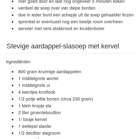
roer goed door en laat nog ongeveer 5 minuten koken
verdeel de soep over vier diepe borden
doe in ieder bord een schepje uit de soep gehaalder linzen
sprenkel er eventueel nog een beetje room overheen
serveer met vers stokbrood en kruidenboter
Stevige aardappel-slasoep met kervel
ingrediënten
800 gram kruimige aardappelen
1 middelgrote wortel
1 middelgrote ui
4 teentjes knoflook
1/2 potje witte bonen (circa 230 gram)
1 klein kropje sla
2 liter groentebouillon
1/ bosje kervel
1 eetlepel slaolie
1/2 deciliter slagroom