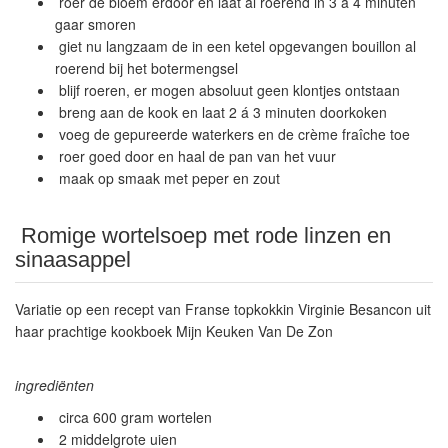
roer de bloem erdoor en laat al roerend in 3 á 4 minuten
gaar smoren
giet nu langzaam de in een ketel opgevangen bouillon al
roerend bij het botermengsel
blijf roeren, er mogen absoluut geen klontjes ontstaan
breng aan de kook en laat 2 á 3 minuten doorkoken
voeg de gepureerde waterkers en de crème fraîche toe
roer goed door en haal de pan van het vuur
maak op smaak met peper en zout
Romige wortelsoep met rode linzen en
sinaasappel
Variatie op een recept van Franse topkokkin Virginie Besancon uit
haar prachtige kookboek Mijn Keuken Van De Zon
ingrediënten
circa 600 gram wortelen
2 middelgrote uien