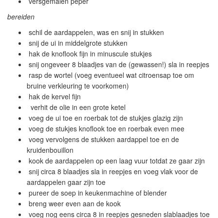
versgemalen peper
bereiden
schil de aardappelen, was en snij in stukken
snij de ui in middelgrote stukken
hak de knoflook fijn in minuscule stukjes
snij ongeveer 8 blaadjes van de (gewassen!) sla in reepjes
rasp de wortel (voeg eventueel wat citroensap toe om
bruine verkleuring te voorkomen)
hak de kervel fijn
verhit de olie in een grote ketel
voeg de ui toe en roerbak tot de stukjes glazig zijn
voeg de stukjes knoflook toe en roerbak even mee
voeg vervolgens de stukken aardappel toe en de
kruidenbouillon
kook de aardappelen op een laag vuur totdat ze gaar zijn
snij circa 8 blaadjes sla in reepjes en voeg vlak voor de
aardappelen gaar zijn toe
pureer de soep in keukenmachine of blender
breng weer even aan de kook
voeg nog eens circa 8 in reepjes gesneden slablaadjes toe