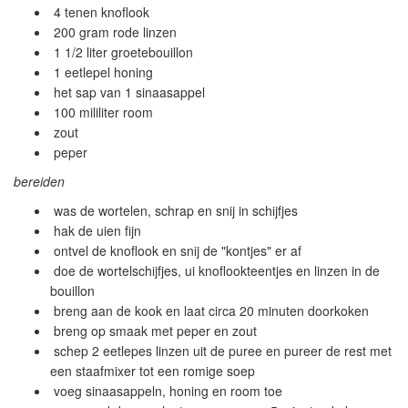
4 tenen knoflook
200 gram rode linzen
1 1/2 liter groetebouillon
1 eetlepel honing
het sap van 1 sinaasappel
100 mililiter room
zout
peper
bereiden
was de wortelen, schrap en snij in schijfjes
hak de uien fijn
ontvel de knoflook en snij de "kontjes" er af
doe de wortelschijfjes, ui knoflookteentjes en linzen in de
bouillon
breng aan de kook en laat circa 20 minuten doorkoken
breng op smaak met peper en zout
schep 2 eetlepes linzen uit de puree en pureer de rest met
een staafmixer tot een romige soep
voeg sinaasappeln, honing en room toe