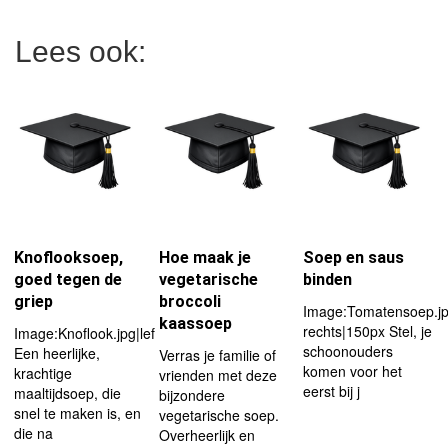
Lees ook:
Knoflooksoep,
Hoe maak je
Soep en saus
goed tegen de
vegetarische
binden
griep
broccoli
Image:Tomatensoep.jpg
kaassoep
rechts|150px Stel, je
Image:Knoflook.jpg|left|118px
schoonouders
Een heerlijke,
Verras je familie of
komen voor het
krachtige
vrienden met deze
eerst bij j
maaltijdsoep, die
bijzondere
snel te maken is, en
vegetarische soep.
die na
Overheerlijk en