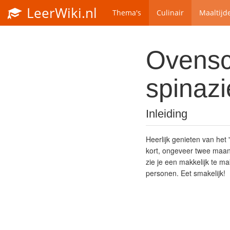
LeerWiki.nl
Thema's
Culinair
Maaltijd
Ovensc
spinazi
Inleiding
Heerlijk genieten van he
kort, ongeveer twee maand
zie je een makkelijk te m
personen. Eet smakelijk!