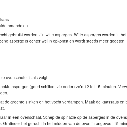
 kaas
aafde amandelen
recht gebruikt worden zijn witte asperges. Witte asperges worden in h
oene asperge is echter wel in opkomst en wordt steeds meer gegeten. I
ze ovenschotel is als volgt.
akte asperges (goed schillen, zie onder) zo'n 12 tot 15 minuten. Ver
aden.
aat de groente slinken en het vocht verdampen. Maak de kaassaus en
at.
kaar in een ovenschaal. Schep de spinazie op de asperges in de ovens
. Gratineer het gerecht in het midden van de oven in ongeveer 15 min