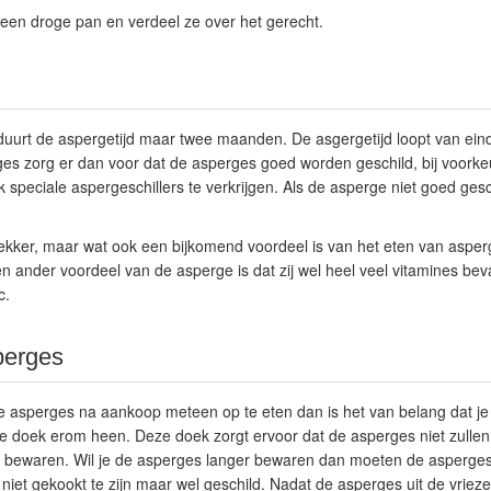
een droge pan en verdeel ze over het gerecht.
urt de aspergetijd maar twee maanden. De asgergetijd loopt van eind a
es zorg er dan voor dat de asperges goed worden geschild, bij voorke
k speciale aspergeschillers te verkrijgen. Als de asperge niet goed gesc
 lekker, maar wat ook een bijkomend voordeel is van het eten van asper
n ander voordeel van de asperge is dat zij wel heel veel vitamines beva
c.
perges
e asperges na aankoop meteen op te eten dan is het van belang dat je
te doek erom heen. Deze doek zorgt ervoor dat de asperges niet zullen
 bewaren. Wil je de asperges langer bewaren dan moeten de asperges
iet gekookt te zijn maar wel geschild. Nadat de asperges uit de vrie