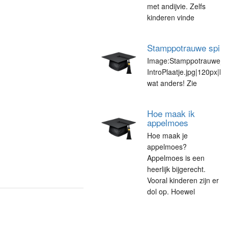
met andijvie. Zelfs
kinderen vinde
Stamppotrauwe spina
Image:Stamppotrauwe_s
IntroPlaatje.jpg|120px|le
wat anders! Zie
Hoe maak ik
appelmoes
Hoe maak je
appelmoes?
Appelmoes is een
heerlijk bijgerecht.
Vooral kinderen zijn er
dol op. Hoewel