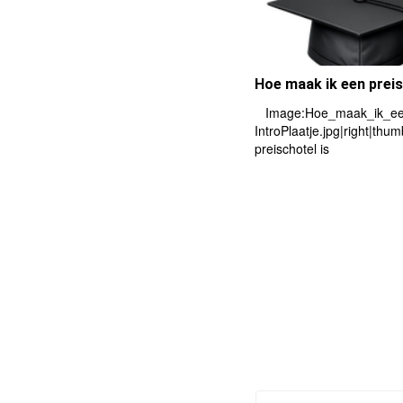
Hoe maak ik een prei
Image:Hoe_maak_ik_een
IntroPlaatje.jpg|right|th
preischotel is