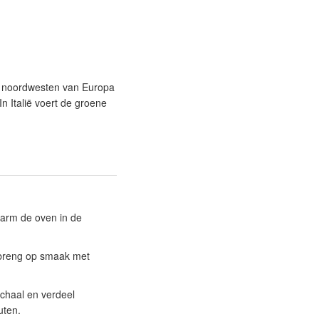
et noordwesten van Europa
n Italië voert de groene
warm de oven in de
 breng op smaak met
chaal en verdeel
uten.