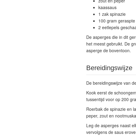
zout en peper
kaassaus
1 zak spinazie
100 gram geraspte
2 eetlepels gesch
De asperges die in dit ge
het meest gebruikt. De gr
asperge de boventoon.
Bereidingswijze
De bereidingswijze van de
Kook eerst de schoongema
tussentijd voor op 200 gr
Roerbak de spinazie en l
peper, zout en nootmuska
Leg de asperges naast el
vervolgens de saus erover