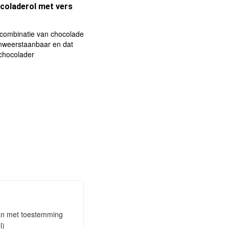
coladerol met vers
 combinatie van chocolade
f onweerstaanbaar en dat
 chocolader
taan met toestemming
l)