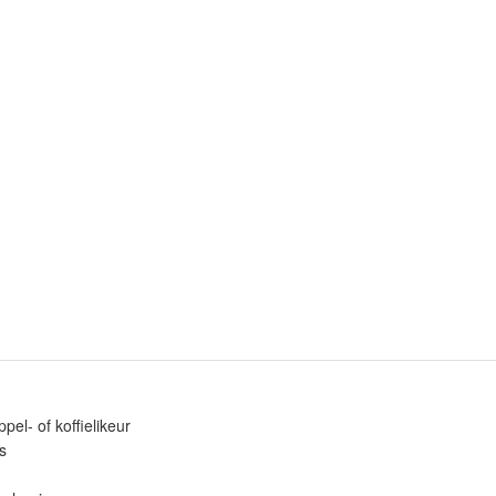
pel- of koffielikeur
s