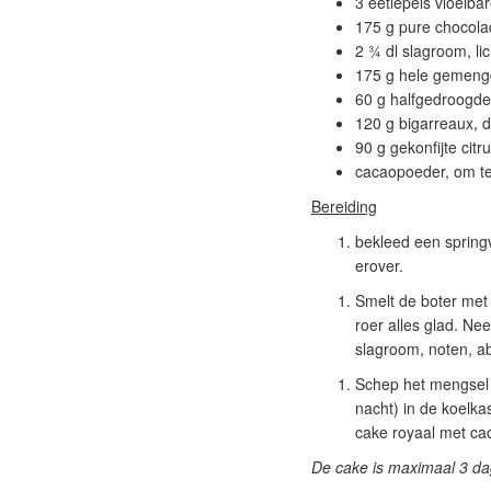
3 eetlepels vloeiba
175 g pure chocola
2 ¾ dl slagroom, lic
175 g hele gemengd
60 g halfgedroogde 
120 g bigarreaux,
90 g gekonfijte citru
cacaopoeder, om te
Bereiding
bekleed een springv
erover.
Smelt de boter met
roer alles glad. N
slagroom, noten, abr
Schep het mengsel 
nacht) in de koelka
cake royaal met ca
De cake is maximaal 3 da