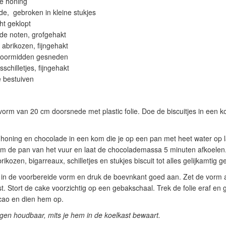
re honing
de, gebroken in kleine stukjes
ht geklopt
e noten, grofgehakt
abrikozen, fijngehakt
 doormidden gesneden
sschilletjes, fijngehakt
 bestuiven
orm van 20 cm doorsnede met plastic folie. Doe de biscuitjes in een k
 honing en chocolade in een kom die je op een pan met heet water op 
eem de pan van het vuur en laat de chocolademassa 5 minuten afkoelen.
ikozen, bigarreaux, schilletjes en stukjes biscuit tot alles gelijkamtig 
in de voorbereide vorm en druk de boevnkant goed aan. Zet de vorm a
st. Stort de cake voorzichtig op een gebakschaal. Trek de folie eraf en
cao en dien hem op.
gen houdbaar, mits je hem in de koelkast bewaart.