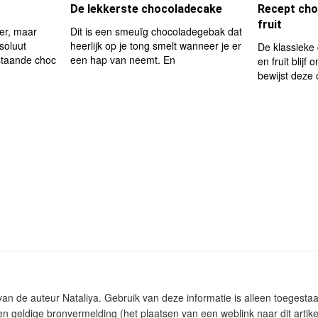
De lekkerste chocoladecake
Recept cho
fruit
er, maar
Dit is een smeuïg chocoladegebak dat
soluut
heerlijk op je tong smelt wanneer je er
De klassieke
taande choc
een hap van neemt. En
en fruit blij
bewijst deze
 van de auteur Nataliya. Gebruik van deze informatie is alleen toeges
n geldige bronvermelding (het plaatsen van een weblink naar dit artike