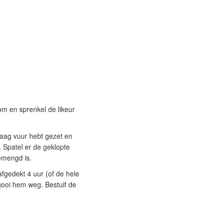
om en sprenkel de likeur
laag vuur hebt gezet en
 Spatel er de geklopte
gemengd is.
fgedekt 4 uur (of de hele
 gooi hem weg. Bestuif de