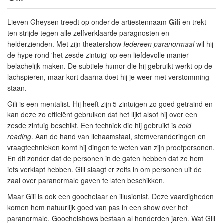
Lieven Gheysen treedt op onder de artiestennaam
Gili
en trekt
ten strijde tegen alle zelfverklaarde paragnosten en
helderzienden. Met zijn theatershow
Iedereen paranormaal
wil hij
de hype rond 'het zesde zintuig' op een liefdevolle manier
belachelijk maken. De subtiele humor die hij gebruikt werkt op de
lachspieren, maar kort daarna doet hij je weer met verstomming
staan.
Gili is een mentalist. Hij heeft zijn 5 zintuigen zo goed getraind en
kan deze zo efficiënt gebruiken dat het lijkt alsof hij over een
zesde zintuig beschikt. Een techniek die hij gebruikt is
cold
reading
. Aan de hand van lichaamstaal, stemveranderingen en
vraagtechnieken komt hij dingen te weten van zijn proefpersonen.
En dit zonder dat de personen in de gaten hebben dat ze hem
iets verklapt hebben. Gili slaagt er zelfs in om personen uit de
zaal over paranormale gaven te laten beschikken.
Maar Gili is ook een goochelaar en illusionist. Deze vaardigheden
komen hem natuurlijk goed van pas in een show over het
paranormale. Goochelshows bestaan al honderden jaren. Wat Gili