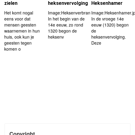
zielen
heksenvervolging
Heksenhamer
Het komt nogal
Image:Heksenverbranding_2.jpg|left|180px
Image:Heksenhamer.jp
eens voor dat
In het begin van de
In de vroege 14e
mensen geesten
14e eeuw, zo rond
eeuw (1320) begon
waarnemen in hun
1320 begon de
de
huis, ook kun je
heksenv
heksenvervolging.
geesten tegen
Deze
komen o
Copyright