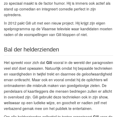
zo speciaal maakt is de factor humor. Hij is immers ook actief als
stand up comedian en integreert comedie perfect in zijn
optredens.
In 2012 pakt Gili uit met een nieuw project. Hij krijgt zijn eigen
spelprogramma op de Vlaamse televisie waar kandidaten moeten
raden of de voorspellingen van Gili kloppen of niet.
Bal der helderzienden
Het spreekt voor zich dat
Gili
vooral in de wereld der paragnosten
veel stof doet opwaaien. Natuurlijk omdat hij bepaalde technieken
en vaardigheden in twijfel trekt en daarmee de geloofwaardigheid
ervan ontkracht. Maar ook en vooral omdat hij de oplichters wil
ontmaskeren die misbruik maken van goedgelovige zielen. De
pendelaars of kaartleggers die mensen bedriegen zullen er allicht
in overvloed zijn. Gili gebruikt deze technieken ook in zijn show,
weliswaar op een ludieke wijze, en goochelt er nadien zelf met
verbazend gemak mee om het publiek te entertainen.
Om alle helderzienden collectief te testen organiseert
Gili
voor de