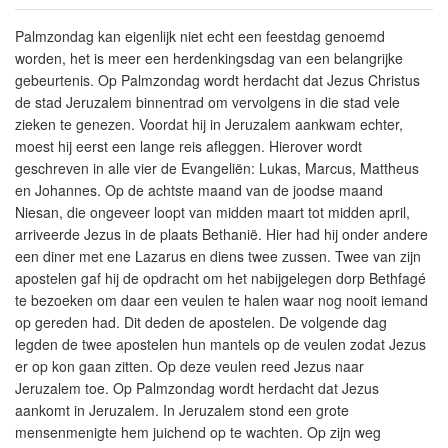
Palmzondag kan eigenlijk niet echt een feestdag genoemd
worden, het is meer een herdenkingsdag van een belangrijke
gebeurtenis. Op Palmzondag wordt herdacht dat Jezus Christus
de stad Jeruzalem binnentrad om vervolgens in die stad vele
zieken te genezen. Voordat hij in Jeruzalem aankwam echter,
moest hij eerst een lange reis afleggen. Hierover wordt
geschreven in alle vier de Evangeliën: Lukas, Marcus, Mattheus
en Johannes. Op de achtste maand van de joodse maand
Niesan, die ongeveer loopt van midden maart tot midden april,
arriveerde Jezus in de plaats Bethanië. Hier had hij onder andere
een diner met ene Lazarus en diens twee zussen. Twee van zijn
apostelen gaf hij de opdracht om het nabijgelegen dorp Bethfagé
te bezoeken om daar een veulen te halen waar nog nooit iemand
op gereden had. Dit deden de apostelen. De volgende dag
legden de twee apostelen hun mantels op de veulen zodat Jezus
er op kon gaan zitten. Op deze veulen reed Jezus naar
Jeruzalem toe. Op Palmzondag wordt herdacht dat Jezus
aankomt in Jeruzalem. In Jeruzalem stond een grote
mensenmenigte hem juichend op te wachten. Op zijn weg