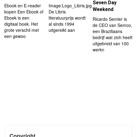
Seven Day
Ebook en E-reader
Image:Logo_Libris.jpg|left|thumb|120px
Weekend
kopen Een Ebook of
De Libris
Eboek is een
literatuurprijs wordt
Ricardo Semler is
digitaal boek. Het
al sinds 1994
de CEO van Semco,
grote verschil met
uitgereikt aan
een Braziliaans
een gewoo
bedrijf wat zich heeft
uitgebreid van 100
werkn
Copyright